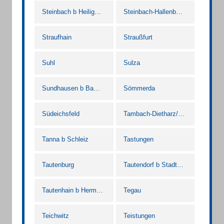
Steinbach b Heiligenstadt Heilbad
Steinbach-Hallenberg
Straufhain
Straußfurt
Suhl
Sulza
Sundhausen b Bad Langensalza
Sömmerda
Südeichsfeld
Tambach-Dietharz/Thür. Wald
Tanna b Schleiz
Tastungen
Tautenburg
Tautendorf b Stadtroda
Tautenhain b Hermsdorf Thür
Tegau
Teichwitz
Teistungen