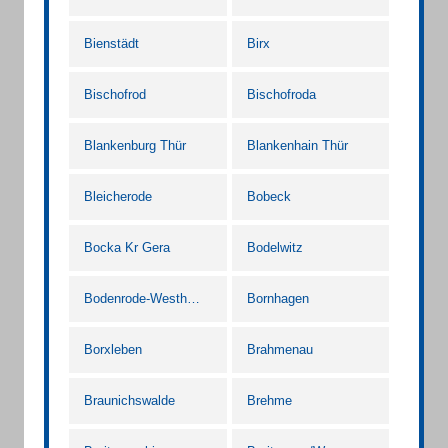
Bienstädt
Birx
Bischofrod
Bischofroda
Blankenburg Thür
Blankenhain Thür
Bleicherode
Bobeck
Bocka Kr Gera
Bodelwitz
Bodenrode-Westhausen
Bornhagen
Borxleben
Brahmenau
Braunichswalde
Brehme