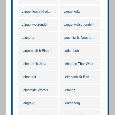
Langenleuba-Niederhain
Langenorla
Langenwetzendorf
Langenwolschendorf
Lauscha
Lausnitz b. Neustadt an der Orla
Lauterbach b Eisenach Thür
Lederhose
Lehesten b Jena
Lehesten Thür Wald
Lehnstedt
Leimbach Kr Bad Salzungen
Leinefelde-Worbis
Lemnitz
Lengfeld
Leutenberg