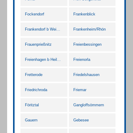
Fockendorf
Frankenblick
Frankendorf b Weimar Thür
Frankenheim/Rhön
Frauenprießnitz
Freienbessingen
Freienhagen b Heiligenstadt Heilbad
Freienorla
Fretterode
Friedelshausen
Friedrichroda
Friemar
Föritztal
Gangloffsömmern
Gauern
Gebesee