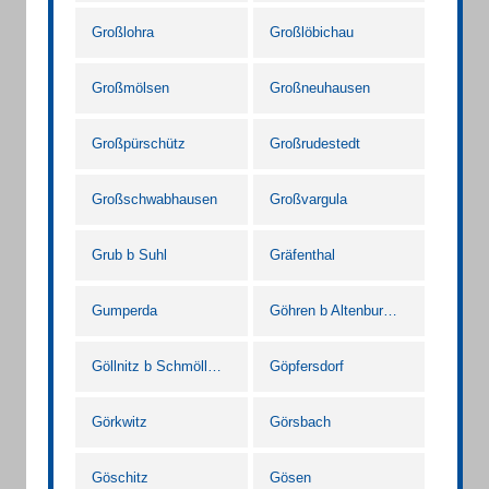
Großlohra
Großlöbichau
Großmölsen
Großneuhausen
Großpürschütz
Großrudestedt
Großschwabhausen
Großvargula
Grub b Suhl
Gräfenthal
Gumperda
Göhren b Altenburg Thür
Göllnitz b Schmölln Thür
Göpfersdorf
Görkwitz
Görsbach
Göschitz
Gösen