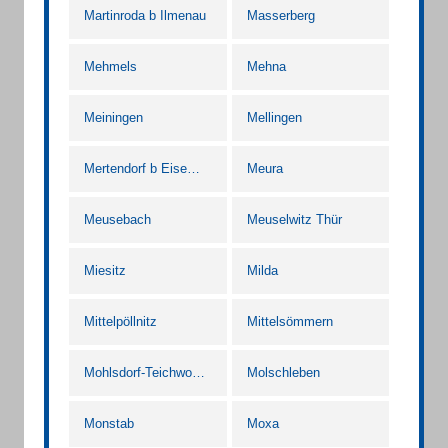
Martinroda b Ilmenau
Masserberg
Mehmels
Mehna
Meiningen
Mellingen
Mertendorf b Eisenberg Thür
Meura
Meusebach
Meuselwitz Thür
Miesitz
Milda
Mittelpöllnitz
Mittelsömmern
Mohlsdorf-Teichwolframsdorf
Molschleben
Monstab
Moxa