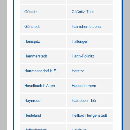
Gössitz
Gößnitz Thür
Günstedt
Hainichen b Jena
Hainspitz
Hallungen
Hammerstedt
Harth-Pöllnitz
Hartmannsdorf b Eisenberg Thür
Harztor
Haselbach b Altenburg Thür
Haussömmern
Haynrode
Haßleben Thür
Heideland
Heilbad Heiligenstadt