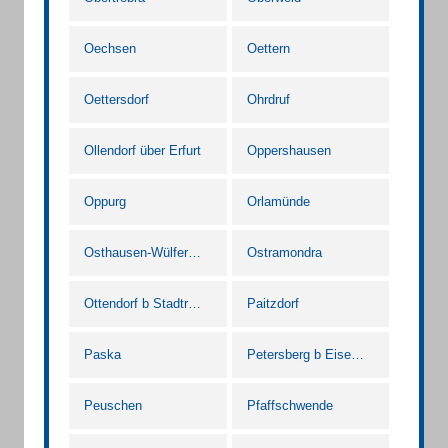
Oechsen
Oettern
Oettersdorf
Ohrdruf
Ollendorf über Erfurt
Oppershausen
Oppurg
Orlamünde
Osthausen-Wülfershausen
Ostramondra
Ottendorf b Stadtroda
Paitzdorf
Paska
Petersberg b Eisenberg Thür
Peuschen
Pfaffschwende