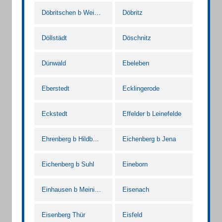
Döbritschen b Weimar Thür
Döbritz
Döllstädt
Döschnitz
Dünwald
Ebeleben
Eberstedt
Ecklingerode
Eckstedt
Effelder b Leinefelde
Ehrenberg b Hildburghausen
Eichenberg b Jena
Eichenberg b Suhl
Eineborn
Einhausen b Meiningen
Eisenach
Eisenberg Thür
Eisfeld