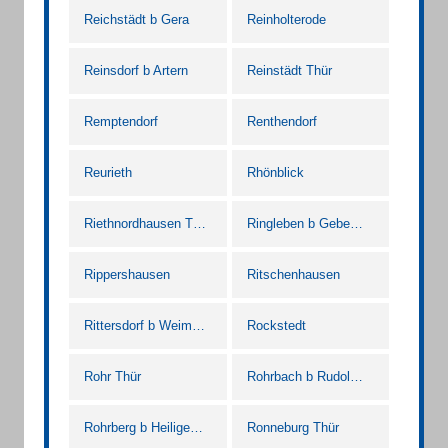
Reichstädt b Gera
Reinholterode
Reinsdorf b Artern
Reinstädt Thür
Remptendorf
Renthendorf
Reurieth
Rhönblick
Riethnordhausen Thür
Ringleben b Gebesee
Rippershausen
Ritschenhausen
Rittersdorf b Weimar Thür
Rockstedt
Rohr Thür
Rohrbach b Rudolstadt
Rohrberg b Heiligenstadt Heilbad
Ronneburg Thür