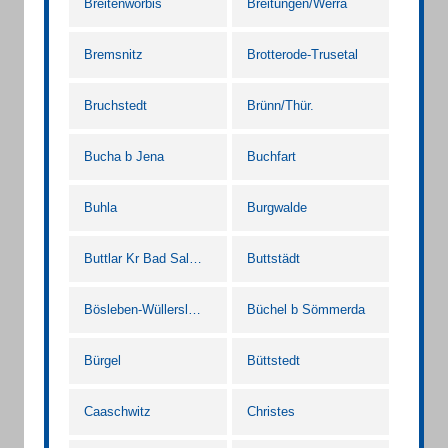
Breitenworbis
Breitungen/Werra
Bremsnitz
Brotterode-Trusetal
Bruchstedt
Brünn/Thür.
Bucha b Jena
Buchfart
Buhla
Burgwalde
Buttlar Kr Bad Salzungen
Buttstädt
Bösleben-Wüllersleben Kr Arnstadt
Büchel b Sömmerda
Bürgel
Büttstedt
Caaschwitz
Christes