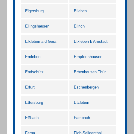
Elgersburg
Elleben
Ellingshausen
Ellrich
Elxleben a d Gera
Elxleben b Arnstadt
Emleben
Empfertshausen
Endschütz
Erbenhausen Thür
Erfurt
Eschenbergen
Ettersburg
Etzleben
Eßbach
Fambach
Ferna
Floh-Seligenthal