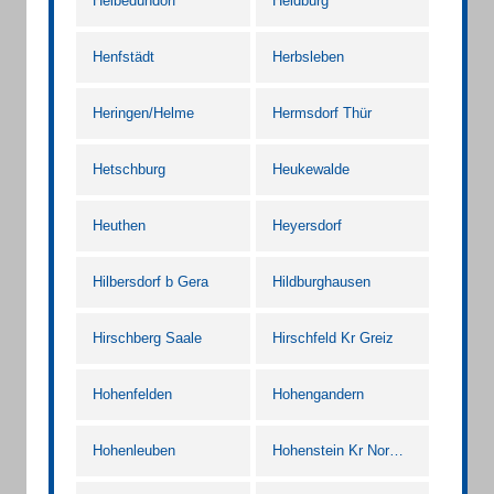
Helbedündorf
Heldburg
Henfstädt
Herbsleben
Heringen/Helme
Hermsdorf Thür
Hetschburg
Heukewalde
Heuthen
Heyersdorf
Hilbersdorf b Gera
Hildburghausen
Hirschberg Saale
Hirschfeld Kr Greiz
Hohenfelden
Hohengandern
Hohenleuben
Hohenstein Kr Nordhausen