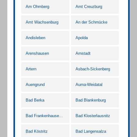
Am Ohmberg
Amt Creuzburg
Amt Wachsenburg
An der Schmücke
Andisleben
Apolda
Arenshausen
Arnstadt
Artern
Asbach-Sickenberg
Auengrund
Auma-Weidatal
Bad Berka
Bad Blankenburg
Bad Frankenhausen/Kyffhäuser
Bad Klosterlausnitz
Bad Köstritz
Bad Langensalza