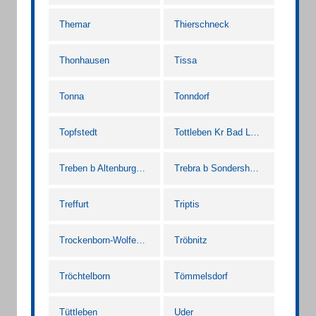
Themar
Thierschneck
Thonhausen
Tissa
Tonna
Tonndorf
Topfstedt
Tottleben Kr Bad Langensalza
Treben b Altenburg Thür
Trebra b Sondershausen
Treffurt
Triptis
Trockenborn-Wolfersdorf
Tröbnitz
Tröchtelborn
Tömmelsdorf
Tüttleben
Uder