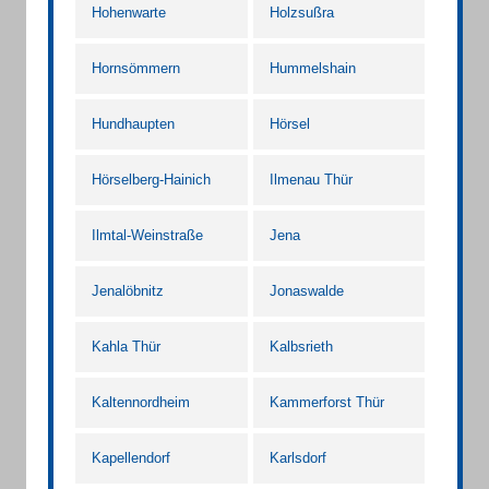
Hohenwarte
Holzsußra
Hornsömmern
Hummelshain
Hundhaupten
Hörsel
Hörselberg-Hainich
Ilmenau Thür
Ilmtal-Weinstraße
Jena
Jenalöbnitz
Jonaswalde
Kahla Thür
Kalbsrieth
Kaltennordheim
Kammerforst Thür
Kapellendorf
Karlsdorf