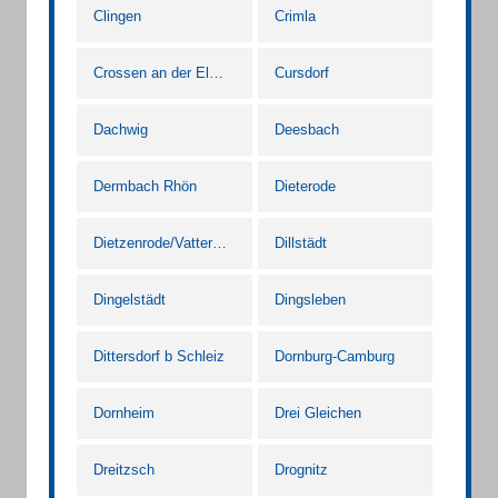
Clingen
Crimla
Crossen an der Elster
Cursdorf
Dachwig
Deesbach
Dermbach Rhön
Dieterode
Dietzenrode/Vatterode
Dillstädt
Dingelstädt
Dingsleben
Dittersdorf b Schleiz
Dornburg-Camburg
Dornheim
Drei Gleichen
Dreitzsch
Drognitz