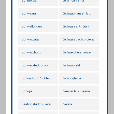
Schmorda
Schmölln Thür
Schwaara
Schwabhausen b Gotha Thür
Schwallungen
Schwarza Kr Suhl
Schwarzatal
Schwarzbach b Gera
Schwarzburg
Schweickershausen
Schwerstedt b Sömmerda
Schwobfeld
Schöndorf b Schleiz
Schöngleina
Schöps
Seebach b Eisenach Thür
Seelingstädt b Gera
Seisla