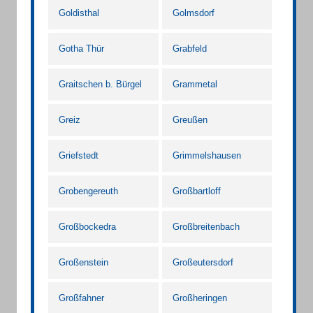
Goldisthal
Golmsdorf
Gotha Thür
Grabfeld
Graitschen b. Bürgel
Grammetal
Greiz
Greußen
Griefstedt
Grimmelshausen
Grobengereuth
Großbartloff
Großbockedra
Großbreitenbach
Großenstein
Großeutersdorf
Großfahner
Großheringen