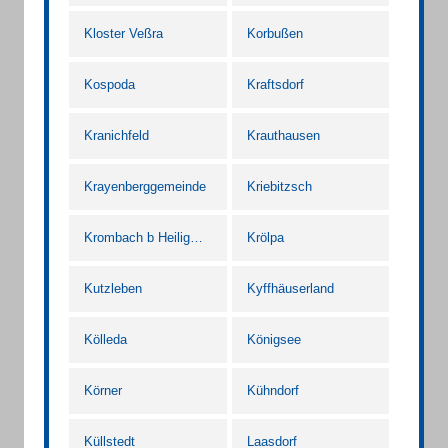
Kloster Veßra
Korbußen
Kospoda
Kraftsdorf
Kranichfeld
Krauthausen
Krayenberggemeinde
Kriebitzsch
Krombach b Heiligenstadt Heilbad
Krölpa
Kutzleben
Kyffhäuserland
Kölleda
Königsee
Körner
Kühndorf
Küllstedt
Laasdorf