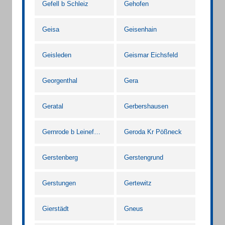
Gefell b Schleiz
Gehofen
Geisa
Geisenhain
Geisleden
Geismar Eichsfeld
Georgenthal
Gera
Geratal
Gerbershausen
Gernrode b Leinefelde
Geroda Kr Pößneck
Gerstenberg
Gerstengrund
Gerstungen
Gertewitz
Gierstädt
Gneus