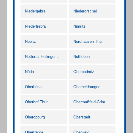
Niedergebra
Niederorschel
Niedertrebra
Nimritz
Nobitz
Nordhausen Thür
Nottertal-Heilinger Höhen
Nottleben
Nöda
Oberbodnitz
Oberbösa
Oberheldrungen
Oberhof Thür
Obermaßfeld-Grimmenthal
Oberoppurg
Oberstadt
Obertrebra
Oberweid