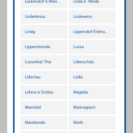
Leutersdorf b Meiningen
Linda b. Weida
Lindenkreuz
Lindewerra
Lindig
Lippersdorf-Erdmannsdorf
Lipprechterode
Lucka
Luisenthal Thür
Löberschütz
Löbichau
Lödla
Löhma b Schleiz
Magdala
Marisfeld
Markvippach
Marolterode
Marth