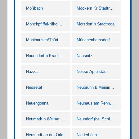
Moßbach
Möckern Kr Stadtroda
Mönchpfiffel-Nikolausrieth
Mörsdorf b Stadtroda
Mühlhausen/Thüringen
Münchenbernsdorf
Nauendorf b Kranichfeld
Nausnitz
Nazza
Nesse-Apfelstädt
Nessetal
Neubrunn b Meiningen
Neuengönna
Neuhaus am Rennweg
Neumark b Weimar Thür
Neundorf (bei Schleiz)
Neustadt an der Orla
Niederbösa