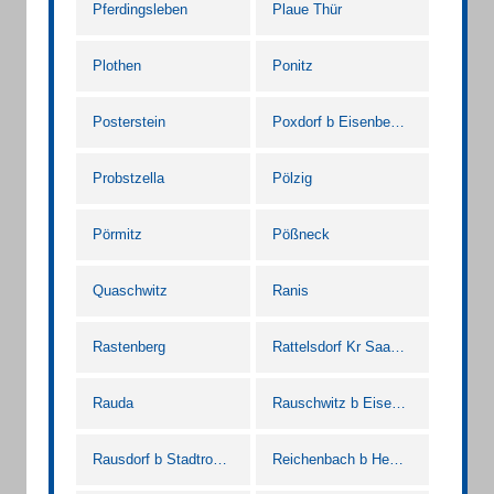
Pferdingsleben
Plaue Thür
Plothen
Ponitz
Posterstein
Poxdorf b Eisenberg Thür
Probstzella
Pölzig
Pörmitz
Pößneck
Quaschwitz
Ranis
Rastenberg
Rattelsdorf Kr Saale-Holzland-Kreis
Rauda
Rauschwitz b Eisenberg Thür
Rausdorf b Stadtroda
Reichenbach b Hermsdorf Thür