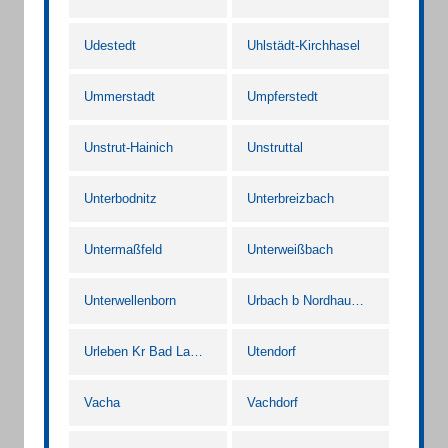
Udestedt
Uhlstädt-Kirchhasel
Ummerstadt
Umpferstedt
Unstrut-Hainich
Unstruttal
Unterbodnitz
Unterbreizbach
Untermaßfeld
Unterweißbach
Unterwellenborn
Urbach b Nordhausen
Urleben Kr Bad Langensalza
Utendorf
Vacha
Vachdorf