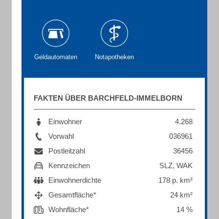
Geldautomaten
Notapotheken
FAKTEN ÜBER BARCHFELD-IMMELBORN
Einwohner
4.268
Vorwahl
036961
Postleitzahl
36456
Kennzeichen
SLZ, WAK
Einwohnerdichte
178 p. km²
Gesamtfläche*
24 km²
Wohnfläche*
14 %