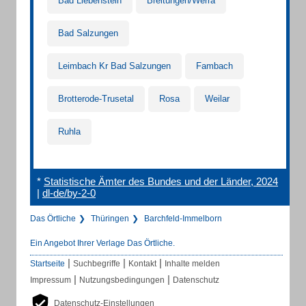
Bad Liebenstein
Breitungen/Werra
Bad Salzungen
Leimbach Kr Bad Salzungen
Fambach
Brotterode-Trusetal
Rosa
Weilar
Ruhla
*
Statistische Ämter des Bundes und der Länder, 2024
|
dl-de/by-2-0
Das Örtliche
Thüringen
Barchfeld-Immelborn
Ein Angebot Ihrer Verlage Das Örtliche.
|
|
|
Startseite
Suchbegriffe
Kontakt
Inhalte melden
|
|
Impressum
Nutzungsbedingungen
Datenschutz
Datenschutz-Einstellungen