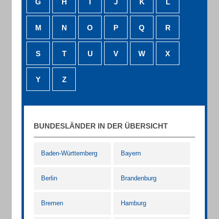
G
H
I
J
K
L
M
N
O
P
Q
R
S
T
U
V
W
X
Y
Z
BUNDESLÄNDER IN DER ÜBERSICHT
Baden-Württemberg
Bayern
Berlin
Brandenburg
Bremen
Hamburg