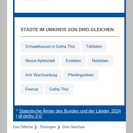
STÄDTE IM UMKREIS VON DREI GLEICHEN
Schwabhausen b Gotha Thür
Tüttleben
Nesse-Apfelstädt
Emleben
Nottleben
Amt Wachsenburg
Pferdingsleben
Friemar
Gotha Thür
*
Statistische Ämter des Bundes und der Länder, 2024
|
dl-de/by-2-0
Das Örtliche
Thüringen
Drei Gleichen