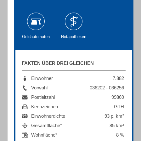
Geldautomaten
Notapotheken
FAKTEN ÜBER DREI GLEICHEN
Einwohner
7.882
Vorwahl
036202 - 036256
Postleitzahl
99869
Kennzeichen
GTH
Einwohnerdichte
93 p. km²
Gesamtfläche*
85 km²
Wohnfläche*
8 %