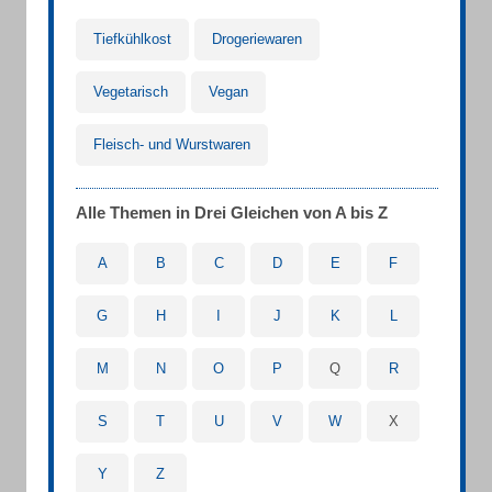
Tiefkühlkost
Drogeriewaren
Vegetarisch
Vegan
Fleisch- und Wurstwaren
Alle Themen in Drei Gleichen von A bis Z
A
B
C
D
E
F
G
H
I
J
K
L
M
N
O
P
Q
R
S
T
U
V
W
X
Y
Z