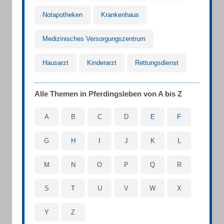
Notapotheken
Krankenhaus
Medizinisches Versorgungszentrum
Hausarzt
Kinderarzt
Rettungsdienst
Alle Themen in Pferdingsleben von A bis Z
A
B
C
D
E
F
G
H
I
J
K
L
M
N
O
P
Q
R
S
T
U
V
W
X
Y
Z