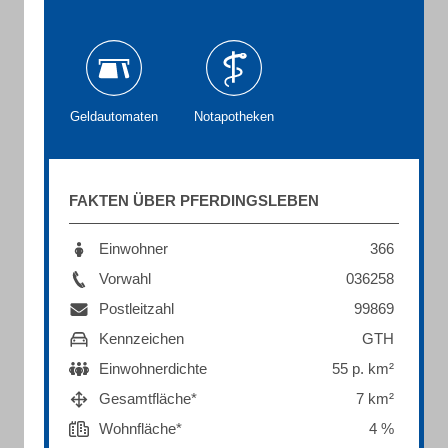
Geldautomaten
Notapotheken
FAKTEN ÜBER PFERDINGSLEBEN
Einwohner
366
Vorwahl
036258
Postleitzahl
99869
Kennzeichen
GTH
Einwohnerdichte
55 p. km²
Gesamtfläche*
7 km²
Wohnfläche*
4 %