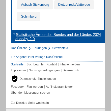
Asbach-Sickenberg
Dietzenrode/Vatterode
Schimberg
*
Statistische Ämter des Bundes und der Länder, 2024
|
dl-de/by-2-0
Das Örtliche
Thüringen
Schwobfeld
Ein Angebot Ihrer Verlage Das Örtliche.
|
|
|
Startseite
Suchbegriffe
Kontakt
Inhalte melden
|
|
Impressum
Nutzungsbedingungen
Datenschutz
Datenschutz-Einstellungen
|
Facebook - Fan werden
Auf Instagram folgen
Über den Messenger suchen
Zur Desktop-Seite wechseln