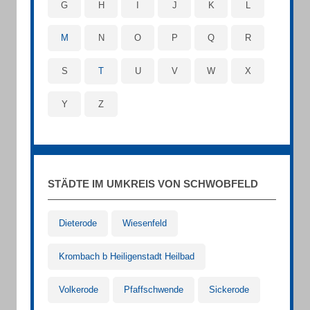
G
H
I
J
K
L
M
N
O
P
Q
R
S
T
U
V
W
X
Y
Z
STÄDTE IM UMKREIS VON SCHWOBFELD
Dieterode
Wiesenfeld
Krombach b Heiligenstadt Heilbad
Volkerode
Pfaffschwende
Sickerode