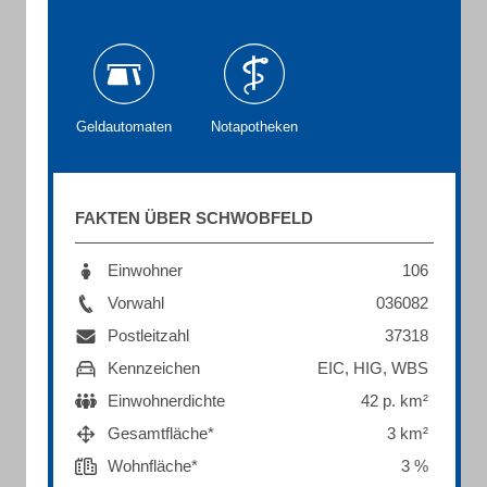
Geldautomaten
Notapotheken
FAKTEN ÜBER SCHWOBFELD
Einwohner
106
Vorwahl
036082
Postleitzahl
37318
Kennzeichen
EIC, HIG, WBS
Einwohnerdichte
42 p. km²
Gesamtfläche*
3 km²
Wohnfläche*
3 %