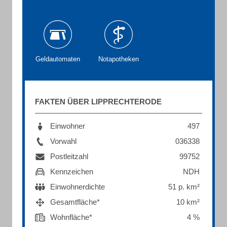
Geldautomaten
Notapotheken
FAKTEN ÜBER LIPPRECHTERODE
Einwohner
497
Vorwahl
036338
Postleitzahl
99752
Kennzeichen
NDH
Einwohnerdichte
51 p. km²
Gesamtfläche*
10 km²
Wohnfläche*
4 %