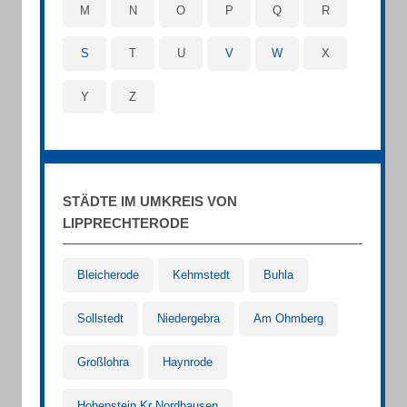
M
N
O
P
Q
R
S
T
U
V
W
X
Y
Z
STÄDTE IM UMKREIS VON
LIPPRECHTERODE
Bleicherode
Kehmstedt
Buhla
Sollstedt
Niedergebra
Am Ohmberg
Großlohra
Haynrode
Hohenstein Kr Nordhausen