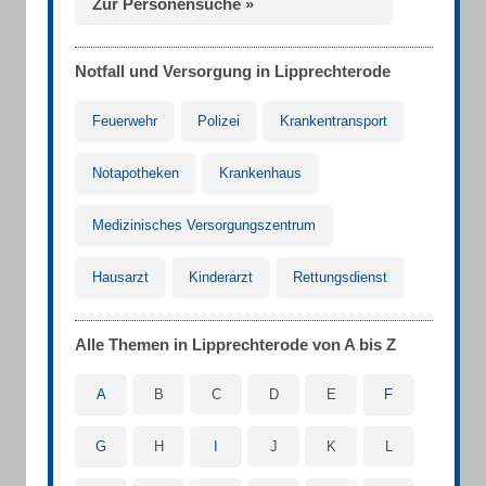
Zur Personensuche »
Notfall und Versorgung in Lipprechterode
Feuerwehr
Polizei
Krankentransport
Notapotheken
Krankenhaus
Medizinisches Versorgungszentrum
Hausarzt
Kinderarzt
Rettungsdienst
Alle Themen in Lipprechterode von A bis Z
A
B
C
D
E
F
G
H
I
J
K
L