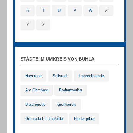
S
T
U
V
W
X
Y
Z
STÄDTE IM UMKREIS VON BUHLA
Haynrode
Sollstedt
Lipprechterode
Am Ohmberg
Breitenworbis
Bleicherode
Kirchworbis
Gernrode b Leinefelde
Niedergebra