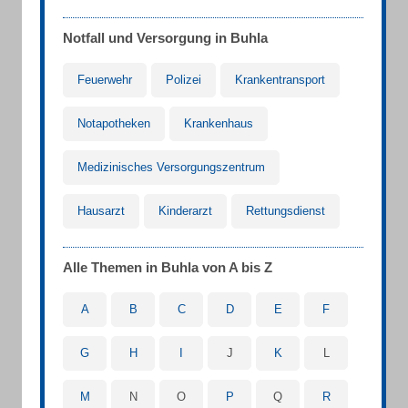
Notfall und Versorgung in Buhla
Feuerwehr
Polizei
Krankentransport
Notapotheken
Krankenhaus
Medizinisches Versorgungszentrum
Hausarzt
Kinderarzt
Rettungsdienst
Alle Themen in Buhla von A bis Z
A
B
C
D
E
F
G
H
I
J
K
L
M
N
O
P
Q
R