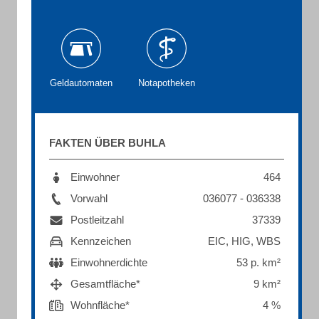
Geldautomaten
Notapotheken
FAKTEN ÜBER BUHLA
Einwohner
464
Vorwahl
036077 - 036338
Postleitzahl
37339
Kennzeichen
EIC, HIG, WBS
Einwohnerdichte
53 p. km²
Gesamtfläche*
9 km²
Wohnfläche*
4 %