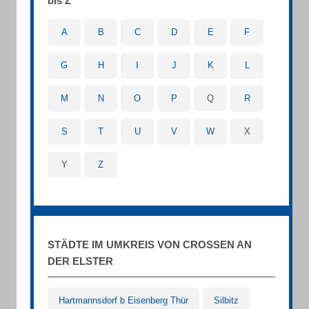
bis Z
A
B
C
D
E
F
G
H
I
J
K
L
M
N
O
P
Q
R
S
T
U
V
W
X
Y
Z
STÄDTE IM UMKREIS VON CROSSEN AN
DER ELSTER
Hartmannsdorf b Eisenberg Thür
Silbitz