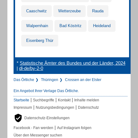
Caaschwitz
Wetterzeube
Rauda
Walpernhain
Bad Köstritz
Heideland
Eisenberg Thür
*
Statistische Ämter des Bundes und der Länder, 2024
|
dl-de/by-2-0
Das Örtliche
Thüringen
Crossen an der Elster
Ein Angebot Ihrer Verlage Das Örtliche.
|
|
|
Startseite
Suchbegriffe
Kontakt
Inhalte melden
|
|
Impressum
Nutzungsbedingungen
Datenschutz
Datenschutz-Einstellungen
|
Facebook - Fan werden
Auf Instagram folgen
Über den Messenger suchen