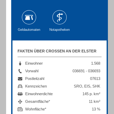
Geldautomaten
Notapotheken
FAKTEN ÜBER CROSSEN AN DER ELSTER
Einwohner
1.568
Vorwahl
036691 - 036693
Postleitzahl
07613
Kennzeichen
SRO, EIS, SHK
Einwohnerdichte
145 p. km²
Gesamtfläche*
11 km²
Wohnfläche*
13 %