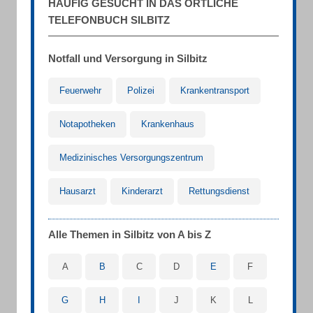
HÄUFIG GESUCHT IN DAS ÖRTLICHE
TELEFONBUCH SILBITZ
Notfall und Versorgung in Silbitz
Feuerwehr
Polizei
Krankentransport
Notapotheken
Krankenhaus
Medizinisches Versorgungszentrum
Hausarzt
Kinderarzt
Rettungsdienst
Alle Themen in Silbitz von A bis Z
A
B
C
D
E
F
G
H
I
J
K
L