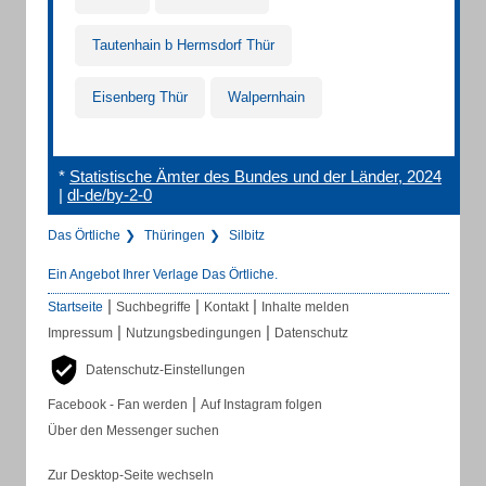
Tautenhain b Hermsdorf Thür
Eisenberg Thür
Walpernhain
*
Statistische Ämter des Bundes und der Länder, 2024
|
dl-de/by-2-0
Das Örtliche
Thüringen
Silbitz
Ein Angebot Ihrer Verlage Das Örtliche.
|
|
|
Startseite
Suchbegriffe
Kontakt
Inhalte melden
|
|
Impressum
Nutzungsbedingungen
Datenschutz
Datenschutz-Einstellungen
|
Facebook - Fan werden
Auf Instagram folgen
Über den Messenger suchen
Zur Desktop-Seite wechseln