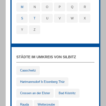
M
N
O
P
Q
R
S
T
U
V
W
X
Y
Z
STÄDTE IM UMKREIS VON SILBITZ
Caaschwitz
Hartmannsdorf b Eisenberg Thür
Crossen an der Elster
Bad Köstritz
Rauda
Wetterzeube