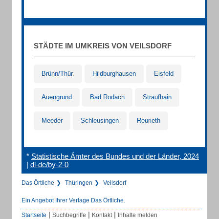
STÄDTE IM UMKREIS VON VEILSDORF
Brünn/Thür.
Hildburghausen
Eisfeld
Auengrund
Bad Rodach
Straufhain
Meeder
Schleusingen
Reurieth
*
Statistische Ämter des Bundes und der Länder, 2024
|
dl-de/by-2-0
Das Örtliche
Thüringen
Veilsdorf
Ein Angebot Ihrer Verlage Das Örtliche.
|
|
|
Startseite
Suchbegriffe
Kontakt
Inhalte melden