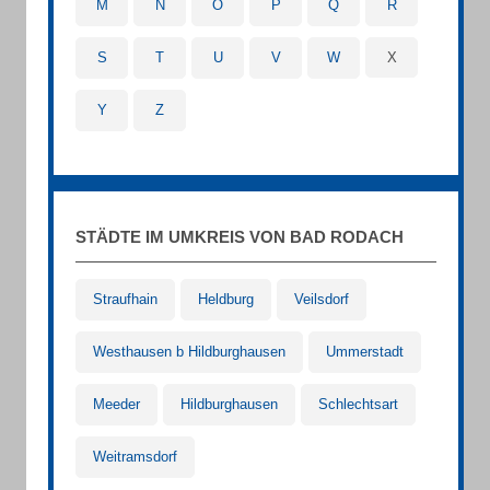
M
N
O
P
Q
R
S
T
U
V
W
X
Y
Z
STÄDTE IM UMKREIS VON BAD RODACH
Straufhain
Heldburg
Veilsdorf
Westhausen b Hildburghausen
Ummerstadt
Meeder
Hildburghausen
Schlechtsart
Weitramsdorf