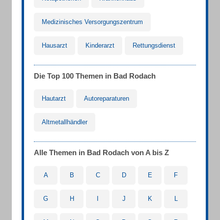
Medizinisches Versorgungszentrum
Hausarzt
Kinderarzt
Rettungsdienst
Die Top 100 Themen in Bad Rodach
Hautarzt
Autoreparaturen
Altmetallhändler
Alle Themen in Bad Rodach von A bis Z
A
B
C
D
E
F
G
H
I
J
K
L