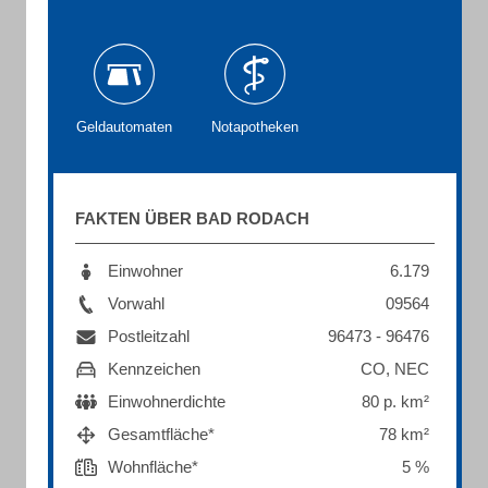
Geldautomaten
Notapotheken
FAKTEN ÜBER BAD RODACH
Einwohner
6.179
Vorwahl
09564
Postleitzahl
96473 - 96476
Kennzeichen
CO, NEC
Einwohnerdichte
80 p. km²
Gesamtfläche*
78 km²
Wohnfläche*
5 %