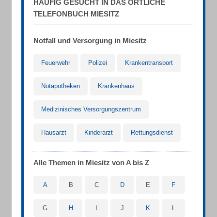
HÄUFIG GESUCHT IN DAS ÖRTLICHE
TELEFONBUCH MIESITZ
Notfall und Versorgung in Miesitz
Feuerwehr
Polizei
Krankentransport
Notapotheken
Krankenhaus
Medizinisches Versorgungszentrum
Hausarzt
Kinderarzt
Rettungsdienst
Alle Themen in Miesitz von A bis Z
A
B
C
D
E
F
G
H
I
J
K
L