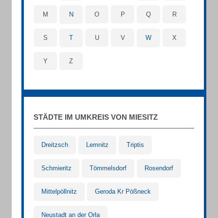
M
N
O
P
Q
R
S
T
U
V
W
X
Y
Z
STÄDTE IM UMKREIS VON MIESITZ
Dreitzsch
Lemnitz
Triptis
Schmieritz
Tömmelsdorf
Rosendorf
Mittelpöllnitz
Geroda Kr Pößneck
Neustadt an der Orla