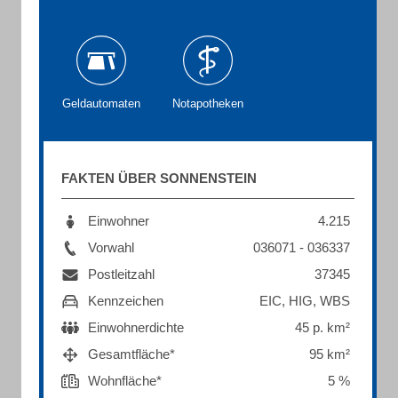
Geldautomaten
Notapotheken
FAKTEN ÜBER SONNENSTEIN
Einwohner
4.215
Vorwahl
036071 - 036337
Postleitzahl
37345
Kennzeichen
EIC, HIG, WBS
Einwohnerdichte
45 p. km²
Gesamtfläche*
95 km²
Wohnfläche*
5 %