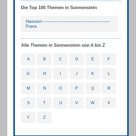
Die Top 100 Themen in Sonnenstein
Hausarzt--------------------------------------------------------
Praxis
Alle Themen in Sonnenstein von A bis Z
A
B
C
D
E
F
G
H
I
J
K
L
M
N
O
P
Q
R
S
T
U
V
W
X
Y
Z