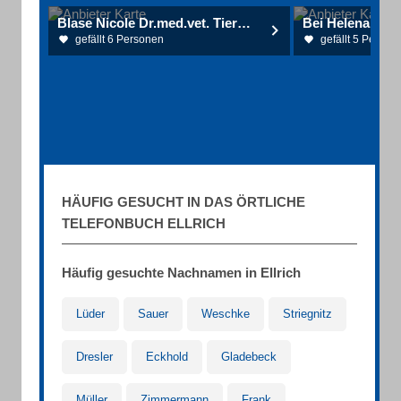
Blase Nicole Dr.med.vet. Tierärztin
gefällt 6 Personen
gefällt 5 Person
HÄUFIG GESUCHT IN DAS ÖRTLICHE
TELEFONBUCH ELLRICH
Häufig gesuchte Nachnamen in Ellrich
Lüder
Sauer
Weschke
Striegnitz
Dresler
Eckhold
Gladebeck
Müller
Zimmermann
Frank