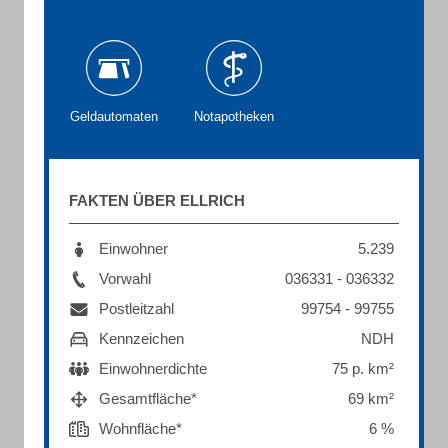
Geldautomaten
Notapotheken
FAKTEN ÜBER ELLRICH
Einwohner
5.239
Vorwahl
036331 - 036332
Postleitzahl
99754 - 99755
Kennzeichen
NDH
Einwohnerdichte
75 p. km²
Gesamtfläche*
69 km²
Wohnfläche*
6 %