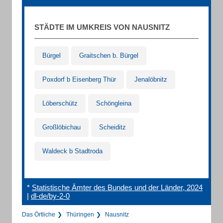
STÄDTE IM UMKREIS VON NAUSNITZ
Bürgel
Graitschen b. Bürgel
Poxdorf b Eisenberg Thür
Jenalöbnitz
Löberschütz
Schöngleina
Großlöbichau
Scheiditz
Waldeck b Stadtroda
*
Statistische Ämter des Bundes und der Länder, 2024
|
dl-de/by-2-0
Das Örtliche
Thüringen
Nausnitz