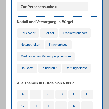
Zur Personensuche »
Notfall und Versorgung in Bürgel
Feuerwehr
Polizei
Krankentransport
Notapotheken
Krankenhaus
Medizinisches Versorgungszentrum
Hausarzt
Kinderarzt
Rettungsdienst
Alle Themen in Bürgel von A bis Z
A
B
C
D
E
F
G
H
I
J
K
L