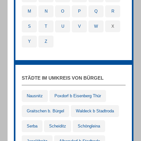
M
N
O
P
Q
R
S
T
U
V
W
X
Y
Z
STÄDTE IM UMKREIS VON BÜRGEL
Nausnitz
Poxdorf b Eisenberg Thür
Graitschen b. Bürgel
Waldeck b Stadtroda
Serba
Scheiditz
Schöngleina