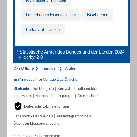
Mühlhausen/Thüringen
Lauterbach b Eisenach Thür
Bischofroda
Berka v. d. Hainich
*
Statistische Ämter des Bundes und der Länder, 2024
|
dl-de/by-2-0
Das Örtliche
Thüringen
Vogtei
Ein Angebot Ihrer Verlage Das Örtliche.
|
|
|
Startseite
Suchbegriffe
Kontakt
Inhalte melden
|
|
Impressum
Nutzungsbedingungen
Datenschutz
Datenschutz-Einstellungen
|
Facebook - Fan werden
Auf Instagram folgen
Über den Messenger suchen
Zur Desktop-Seite wechseln