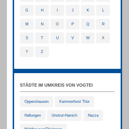
G
H
I
J
K
L
M
N
O
P
Q
R
S
T
U
V
W
X
Y
Z
STÄDTE IM UMKREIS VON VOGTEI
Oppershausen
Kammerforst Thür
Hallungen
Unstrut-Hainich
Nazza