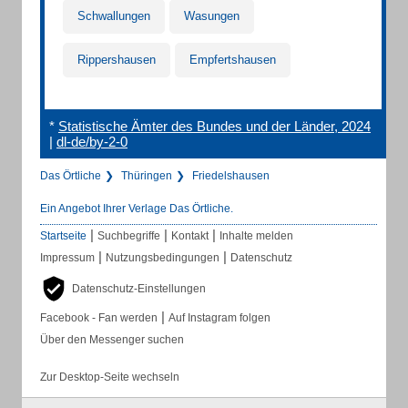
Schwallungen
Wasungen
Rippershausen
Empfertshausen
*
Statistische Ämter des Bundes und der Länder, 2024
|
dl-de/by-2-0
Das Örtliche
Thüringen
Friedelshausen
Ein Angebot Ihrer Verlage Das Örtliche.
|
|
|
Startseite
Suchbegriffe
Kontakt
Inhalte melden
|
|
Impressum
Nutzungsbedingungen
Datenschutz
Datenschutz-Einstellungen
|
Facebook - Fan werden
Auf Instagram folgen
Über den Messenger suchen
Zur Desktop-Seite wechseln