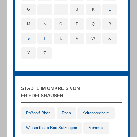
G
H
I
J
K
L
M
N
O
P
Q
R
S
T
U
V
W
X
Y
Z
STÄDTE IM UMKREIS VON
FRIEDELSHAUSEN
Roßdorf Rhön
Rosa
Kaltennordheim
Wiesenthal b Bad Salzungen
Mehmels