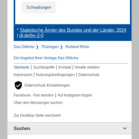
Schwallungen
*
Statistische Ämter des Bundes und der Länder, 2024
|
dl-de/by-2-0
Das Örtliche
Thüringen
Roßdorf Rhön
Ein Angebot Ihrer Verlage Das Örtliche.
|
|
|
Startseite
Suchbegriffe
Kontakt
Inhalte melden
|
|
Impressum
Nutzungsbedingungen
Datenschutz
Datenschutz-Einstellungen
|
Facebook - Fan werden
Auf Instagram folgen
Über den Messenger suchen
Zur Desktop-Seite wechseln
Suchen