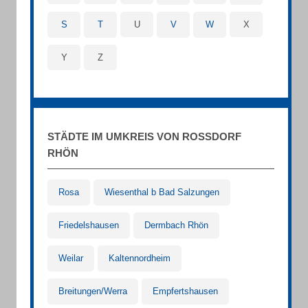
S
T
U
V
W
X
Y
Z
STÄDTE IM UMKREIS VON ROSSDORF R
HÖN
Rosa
Wiesenthal b Bad Salzungen
Friedelshausen
Dermbach Rhön
Weilar
Kaltennordheim
Breitungen/Werra
Empfertshausen