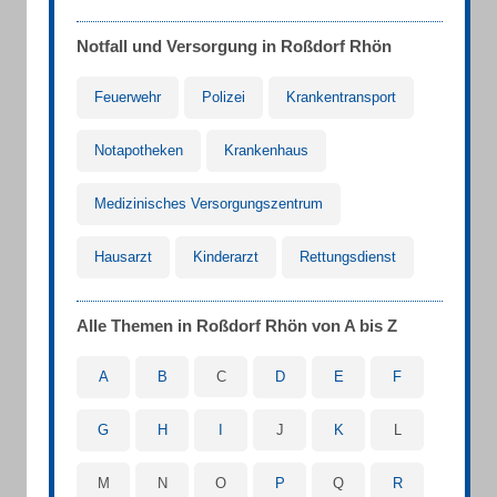
Notfall und Versorgung in Roßdorf Rhön
Feuerwehr
Polizei
Krankentransport
Notapotheken
Krankenhaus
Medizinisches Versorgungszentrum
Hausarzt
Kinderarzt
Rettungsdienst
Alle Themen in Roßdorf Rhön von A bis Z
A
B
C
D
E
F
G
H
I
J
K
L
M
N
O
P
Q
R