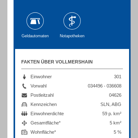
Geldautomaten
Notapotheken
FAKTEN ÜBER VOLLMERSHAIN
Einwohner
301
Vorwahl
034496 - 036608
Postleitzahl
04626
Kennzeichen
SLN, ABG
Einwohnerdichte
59 p. km²
Gesamtfläche*
5 km²
Wohnfläche*
5 %