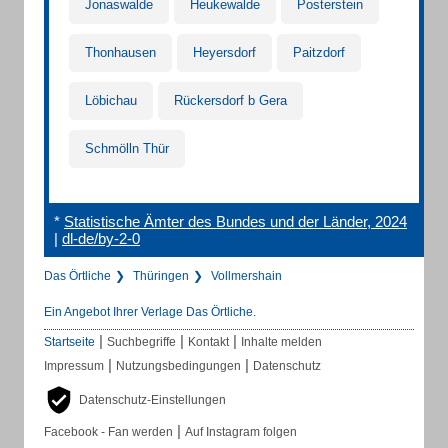
Jonaswalde
Heukewalde
Posterstein
Thonhausen
Heyersdorf
Paitzdorf
Löbichau
Rückersdorf b Gera
Schmölln Thür
*
Statistische Ämter des Bundes und der Länder, 2024
|
dl-de/by-2-0
Das Örtliche
Thüringen
Vollmershain
Ein Angebot Ihrer Verlage Das Örtliche.
|
|
|
Startseite
Suchbegriffe
Kontakt
Inhalte melden
|
|
Impressum
Nutzungsbedingungen
Datenschutz
Datenschutz-Einstellungen
|
Facebook - Fan werden
Auf Instagram folgen