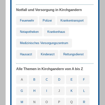
Notfall und Versorgung in Kirchgandern
Feuerwehr
Polizei
Krankentransport
Notapotheken
Krankenhaus
Medizinisches Versorgungszentrum
Hausarzt
Kinderarzt
Rettungsdienst
Alle Themen in Kirchgandern von A bis Z
A
B
C
D
E
F
G
H
I
J
K
L
M
N
O
P
Q
R