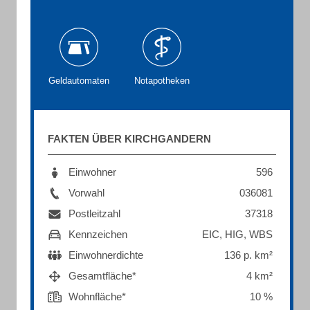
Geldautomaten
Notapotheken
FAKTEN ÜBER KIRCHGANDERN
Einwohner
596
Vorwahl
036081
Postleitzahl
37318
Kennzeichen
EIC, HIG, WBS
Einwohnerdichte
136 p. km²
Gesamtfläche*
4 km²
Wohnfläche*
10 %