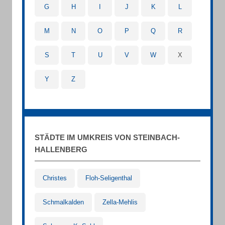
G
H
I
J
K
L
M
N
O
P
Q
R
S
T
U
V
W
X
Y
Z
STÄDTE IM UMKREIS VON STEINBACH-
HALLENBERG
Christes
Floh-Seligenthal
Schmalkalden
Zella-Mehlis