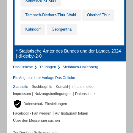
Schwarza Kr Suhl
Tambach-Dietharz/Thür. Wald
Oberhof Thür
Kühndorf
Georgenthal
*
Statistische Ämter des Bundes und der Länder, 2024
|
dl-de/by-2-0
Das Örtliche
Thüringen
Steinbach-Hallenberg
Ein Angebot Ihrer Verlage Das Örtliche.
|
|
|
Startseite
Suchbegriffe
Kontakt
Inhalte melden
|
|
Impressum
Nutzungsbedingungen
Datenschutz
Datenschutz-Einstellungen
|
Facebook - Fan werden
Auf Instagram folgen
Über den Messenger suchen
Zur Desktop-Seite wechseln