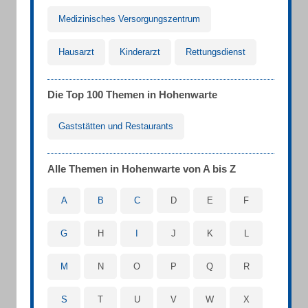
Medizinisches Versorgungszentrum
Hausarzt
Kinderarzt
Rettungsdienst
Die Top 100 Themen in Hohenwarte
Gaststätten und Restaurants
Alle Themen in Hohenwarte von A bis Z
A
B
C
D
E
F
G
H
I
J
K
L
M
N
O
P
Q
R
S
T
U
V
W
X