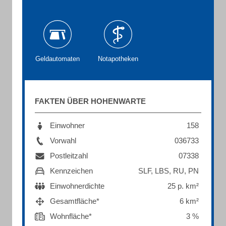
Geldautomaten
Notapotheken
FAKTEN ÜBER HOHENWARTE
Einwohner
158
Vorwahl
036733
Postleitzahl
07338
Kennzeichen
SLF, LBS, RU, PN
Einwohnerdichte
25 p. km²
Gesamtfläche*
6 km²
Wohnfläche*
3 %