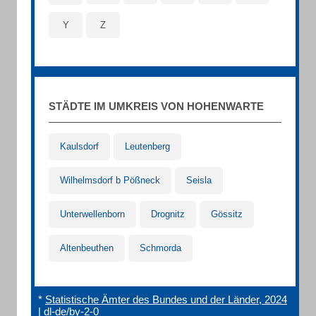
Y
Z
STÄDTE IM UMKREIS VON HOHENWARTE
Kaulsdorf
Leutenberg
Wilhelmsdorf b Pößneck
Seisla
Unterwellenborn
Drognitz
Gössitz
Altenbeuthen
Schmorda
*
Statistische Ämter des Bundes und der Länder, 2024
|
dl-de/by-2-0