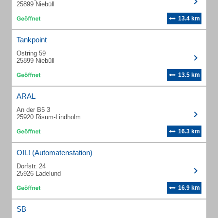
25899 Niebüll
13.4 km
Tankpoint
Ostring 59
25899 Niebüll
13.5 km
ARAL
An der B5 3
25920 Risum-Lindholm
16.3 km
OIL! (Automatenstation)
Dorfstr. 24
25926 Ladelund
16.9 km
SB