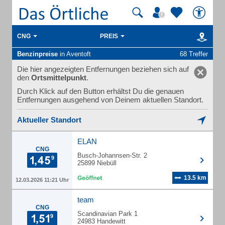
CNG
PREIS
Benzinpreise
in Aventoft
68 Treffer
Die hier angezeigten Entfernungen beziehen sich auf
den
Ortsmittelpunkt
.
Durch Klick auf den Button erhältst Du die genauen
Entfernungen ausgehend von Deinem aktuellen Standort.
Aktueller Standort
ELAN
CNG
Busch-Johannsen-Str. 2
25899 Niebüll
13.5 km
12.03.2026 11:21 Uhr
team
CNG
Scandinavian Park 1
24983 Handewitt