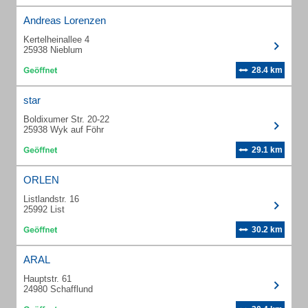
Andreas Lorenzen
Kertelheinallee 4
25938 Nieblum
28.4 km
star
Boldixumer Str. 20-22
25938 Wyk auf Föhr
29.1 km
ORLEN
Listlandstr. 16
25992 List
30.2 km
ARAL
Hauptstr. 61
24980 Schafflund