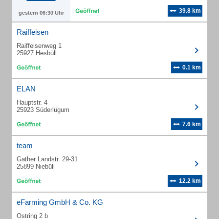
39.8 km
gestern 06:30 Uhr
Raiffeisen
Raiffeisenweg 1
25927 Hesbüll
0.1 km
ELAN
Hauptstr. 4
25923 Süderlügum
7.6 km
team
Gather Landstr. 29-31
25899 Niebüll
12.2 km
eFarming GmbH & Co. KG
Ostring 2 b