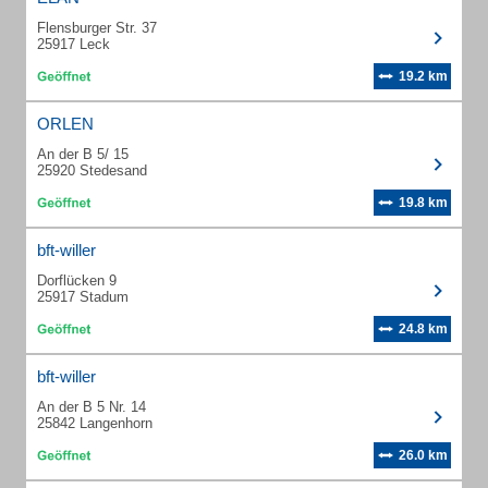
Flensburger Str. 37
25917 Leck
19.2 km
ORLEN
An der B 5/ 15
25920 Stedesand
19.8 km
bft-willer
Dorflücken 9
25917 Stadum
24.8 km
bft-willer
An der B 5 Nr. 14
25842 Langenhorn
26.0 km