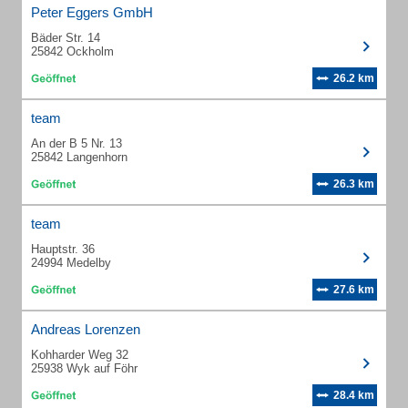
Peter Eggers GmbH
Bäder Str. 14
25842 Ockholm
26.2 km
team
An der B 5 Nr. 13
25842 Langenhorn
26.3 km
team
Hauptstr. 36
24994 Medelby
27.6 km
Andreas Lorenzen
Kohharder Weg 32
25938 Wyk auf Föhr
28.4 km