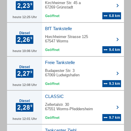
Kirchheimer Str. 45 a
67269 Grünstadt
6.8 km
heute 12:25 Uhr
BfT Tankstelle
Diesel
Horchheimer Strasse 125
67547 Worms
9.4 km
heute 10:06 Uhr
Freie Tankstelle
Diesel
Budapester Str. 3
67069 Ludwigshafen
9.3 km
heute 12:08 Uhr
CLASSIC
Diesel
Zellertalstr. 30
67551 Worms-Pfeddersheim
9.7 km
heute 12:01 Uhr
Tankcenter Ziehl