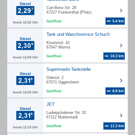
Diesel
Carl-Benz-Str. 28
67227 Frankenthal (Pfalz)
5.4 km
heute 12:02 Uhr
Tank und Waschservice Schuch
Diesel
Klosterstr. 42
67547 Worms
10.3 km
heute 12:04 Uhr
Supermarkt-Tankstelle
Diesel
Oderstr. 2
67071 Oggersheim
8.9 km
heute 12:03 Uhr
JET
Diesel
Ludwigshafener Str. 32
67112 Mutterstadt
13.3 km
heute 12:19 Uhr