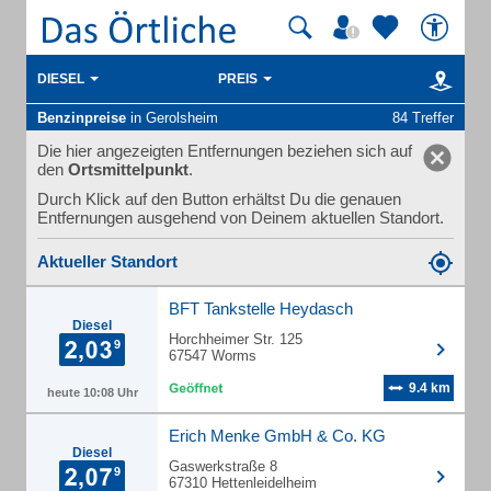
DIESEL
PREIS
Benzinpreise
in Gerolsheim
84 Treffer
Die hier angezeigten Entfernungen beziehen sich auf
den
Ortsmittelpunkt
.
Durch Klick auf den Button erhältst Du die genauen
Entfernungen ausgehend von Deinem aktuellen Standort.
Aktueller Standort
BFT Tankstelle Heydasch
Diesel
Horchheimer Str. 125
67547 Worms
9.4 km
heute 10:08 Uhr
Erich Menke GmbH & Co. KG
Diesel
Gaswerkstraße 8
67310 Hettenleidelheim