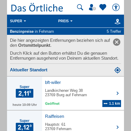
SUPER
PREIS
Benzinpreise
in Fehmarn
5 Treffer
Die hier angezeigten Entfernungen beziehen sich auf
den
Ortsmittelpunkt
.
Durch Klick auf den Button erhältst Du die genauen
Entfernungen ausgehend von Deinem aktuellen Standort.
Aktueller Standort
bft-willer
Super
Landkirchener Weg 38
23769 Burg auf Fehmarn
1.1 km
heute 10:09 Uhr
Raiffeisen
Super
Hauptstr. 61
23769 Fehmarn