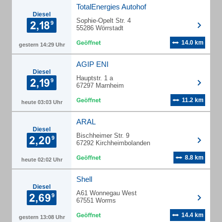
TotalEnergies Autohof
Diesel
Sophie-Opelt Str. 4
55286 Wörrstadt
14.0 km
gestern 14:29 Uhr
AGIP ENI
Diesel
Hauptstr. 1 a
67297 Marnheim
11.2 km
heute 03:03 Uhr
ARAL
Diesel
Bischheimer Str. 9
67292 Kirchheimbolanden
8.8 km
heute 02:02 Uhr
Shell
Diesel
A61 Wonnegau West
67551 Worms
14.4 km
gestern 13:08 Uhr