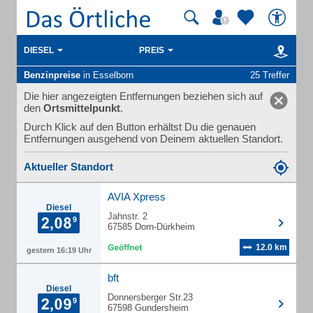
DIESEL
PREIS
Benzinpreise
in Esselborn
25 Treffer
Die hier angezeigten Entfernungen beziehen sich auf
den
Ortsmittelpunkt
.
Durch Klick auf den Button erhältst Du die genauen
Entfernungen ausgehend von Deinem aktuellen Standort.
Aktueller Standort
AVIA Xpress
Diesel
Jahnstr. 2
67585 Dorn-Dürkheim
12.0 km
gestern 16:19 Uhr
bft
Diesel
Donnersberger Str.23
67598 Gundersheim