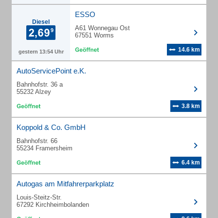
ESSO
Diesel
A61 Wonnegau Ost
67551 Worms
14.6 km
gestern 13:54 Uhr
AutoServicePoint e.K.
Bahnhofstr. 36 a
55232 Alzey
3.8 km
Koppold & Co. GmbH
Bahnhofstr. 66
55234 Framersheim
6.4 km
Autogas am Mitfahrerparkplatz
Louis-Steitz-Str.
67292 Kirchheimbolanden