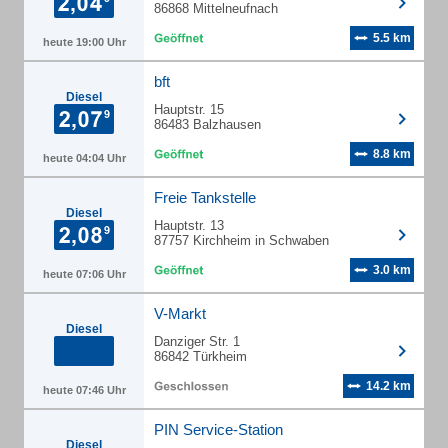
86868 Mittelneufnach
5.5 km
heute 19:00 Uhr
bft
Diesel
Hauptstr. 15
86483 Balzhausen
8.8 km
heute 04:04 Uhr
Freie Tankstelle
Diesel
Hauptstr. 13
87757 Kirchheim in Schwaben
3.0 km
heute 07:06 Uhr
V-Markt
Diesel
Danziger Str. 1
86842 Türkheim
14.2 km
heute 07:46 Uhr
PIN Service-Station
Diesel