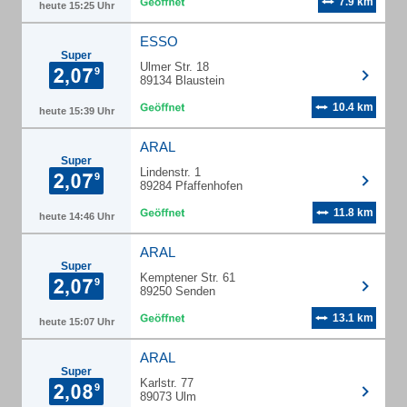
7.9 km
heute 15:25 Uhr
ESSO
Super
Ulmer Str. 18
89134 Blaustein
10.4 km
heute 15:39 Uhr
ARAL
Super
Lindenstr. 1
89284 Pfaffenhofen
11.8 km
heute 14:46 Uhr
ARAL
Super
Kemptener Str. 61
89250 Senden
13.1 km
heute 15:07 Uhr
ARAL
Super
Karlstr. 77
89073 Ulm