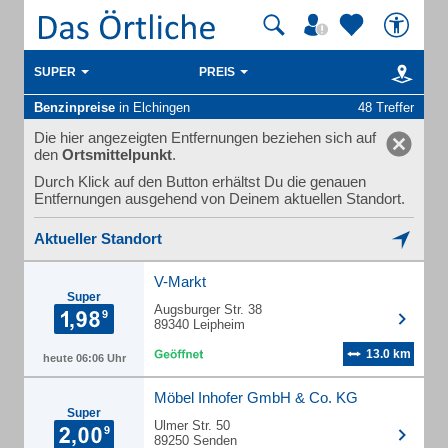
SUPER
PREIS
Benzinpreise
in Elchingen
48 Treffer
Die hier angezeigten Entfernungen beziehen sich auf
den
Ortsmittelpunkt
.
Durch Klick auf den Button erhältst Du die genauen
Entfernungen ausgehend von Deinem aktuellen Standort.
Aktueller Standort
V-Markt
Super
Augsburger Str. 38
89340 Leipheim
13.0 km
heute 06:06 Uhr
Möbel Inhofer GmbH & Co. KG
Super
Ulmer Str. 50
89250 Senden