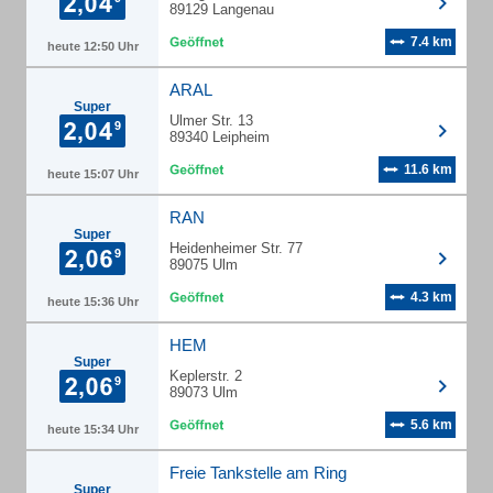
89129 Langenau
7.4 km
heute 12:50 Uhr
ARAL
Super
Ulmer Str. 13
89340 Leipheim
11.6 km
heute 15:07 Uhr
RAN
Super
Heidenheimer Str. 77
89075 Ulm
4.3 km
heute 15:36 Uhr
HEM
Super
Keplerstr. 2
89073 Ulm
5.6 km
heute 15:34 Uhr
Freie Tankstelle am Ring
Super