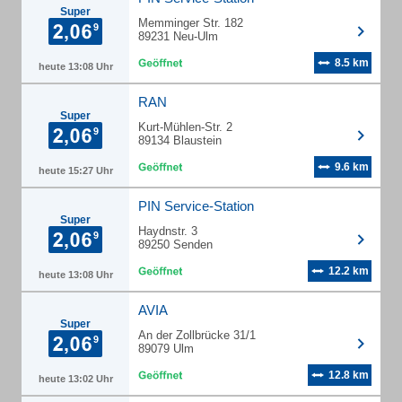
Super
Memminger Str. 182
89231 Neu-Ulm
8.5 km
heute 13:08 Uhr
RAN
Super
Kurt-Mühlen-Str. 2
89134 Blaustein
9.6 km
heute 15:27 Uhr
PIN Service-Station
Super
Haydnstr. 3
89250 Senden
12.2 km
heute 13:08 Uhr
AVIA
Super
An der Zollbrücke 31/1
89079 Ulm
12.8 km
heute 13:02 Uhr