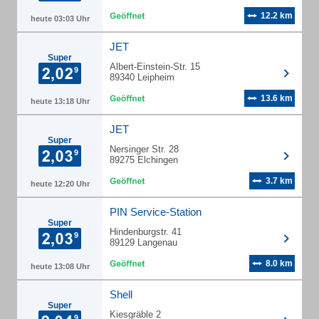
12.2 km
heute 03:03 Uhr
JET
Super
Albert-Einstein-Str. 15
89340 Leipheim
13.6 km
heute 13:18 Uhr
JET
Super
Nersinger Str. 28
89275 Elchingen
3.7 km
heute 12:20 Uhr
PIN Service-Station
Super
Hindenburgstr. 41
89129 Langenau
8.0 km
heute 13:08 Uhr
Shell
Super
Kiesgräble 2