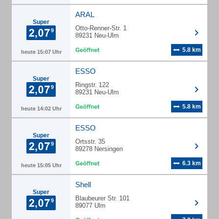
ARAL
Super
Otto-Renner-Str. 1
89231 Neu-Ulm
5.8 km
heute 15:07 Uhr
ESSO
Super
Ringstr. 122
89231 Neu-Ulm
5.8 km
heute 14:02 Uhr
ESSO
Super
Ortsstr. 35
89278 Nersingen
6.3 km
heute 15:05 Uhr
Shell
Super
Blaubeurer Str. 101
89077 Ulm