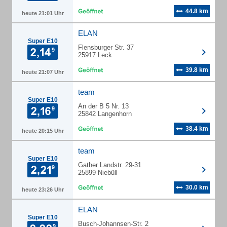
44.8 km
heute 21:01 Uhr
ELAN
Super E10
Flensburger Str. 37
25917 Leck
39.8 km
heute 21:07 Uhr
team
Super E10
An der B 5 Nr. 13
25842 Langenhorn
38.4 km
heute 20:15 Uhr
team
Super E10
Gather Landstr. 29-31
25899 Niebüll
30.0 km
heute 23:26 Uhr
ELAN
Super E10
Busch-Johannsen-Str. 2