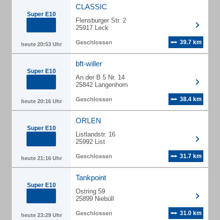
CLASSIC
Super E10
Flensburger Str. 2
25917 Leck
39.7 km
heute 20:53 Uhr
bft-willer
Super E10
An der B 5 Nr. 14
25842 Langenhorn
38.4 km
heute 20:16 Uhr
ORLEN
Super E10
Listlandstr. 16
25992 List
31.7 km
heute 21:16 Uhr
Tankpoint
Super E10
Ostring 59
25899 Niebüll
31.0 km
heute 23:29 Uhr