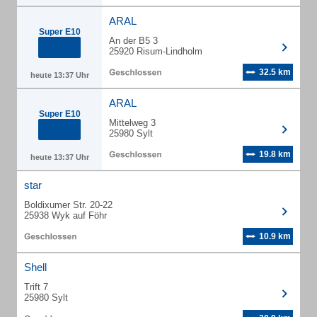
ARAL
Super E10
An der B5 3
25920 Risum-Lindholm
32.5 km
heute 13:37 Uhr
ARAL
Super E10
Mittelweg 3
25980 Sylt
19.8 km
heute 13:37 Uhr
star
Boldixumer Str. 20-22
25938 Wyk auf Föhr
10.9 km
Shell
Trift 7
25980 Sylt