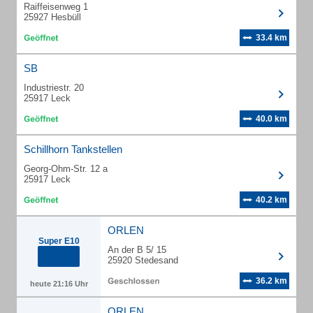
Raiffeisenweg 1
25927 Hesbüll
33.4 km
SB
Industriestr. 20
25917 Leck
40.0 km
Schillhorn Tankstellen
Georg-Ohm-Str. 12 a
25917 Leck
40.2 km
ORLEN
Super E10
An der B 5/ 15
25920 Stedesand
36.2 km
heute 21:16 Uhr
ORLEN