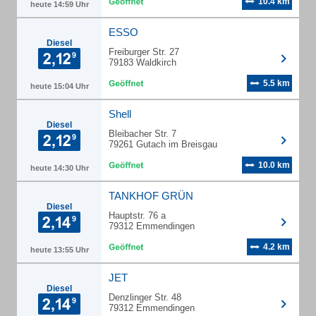
10.4 km
heute 14:59 Uhr
ESSO
Diesel
Freiburger Str. 27
79183 Waldkirch
5.5 km
heute 15:04 Uhr
Shell
Diesel
Bleibacher Str. 7
79261 Gutach im Breisgau
10.0 km
heute 14:30 Uhr
TANKHOF GRÜN
Diesel
Hauptstr. 76 a
79312 Emmendingen
4.2 km
heute 13:55 Uhr
JET
Diesel
Denzlinger Str. 48
79312 Emmendingen