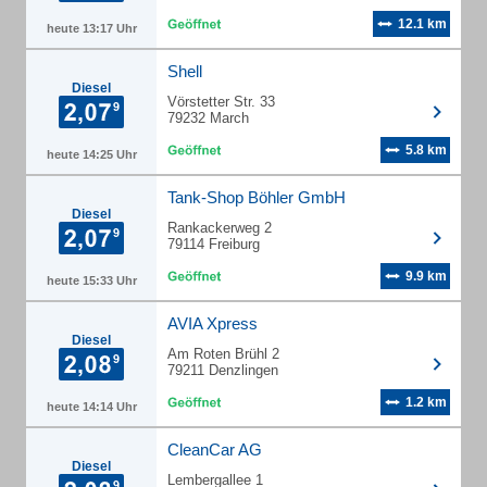
12.1 km
heute 13:17 Uhr
Shell
Diesel
Vörstetter Str. 33
79232 March
5.8 km
heute 14:25 Uhr
Tank-Shop Böhler GmbH
Diesel
Rankackerweg 2
79114 Freiburg
9.9 km
heute 15:33 Uhr
AVIA Xpress
Diesel
Am Roten Brühl 2
79211 Denzlingen
1.2 km
heute 14:14 Uhr
CleanCar AG
Diesel
Lembergallee 1