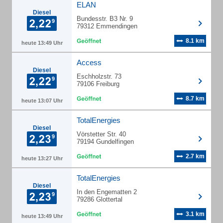
ELAN
Diesel
Bundesstr. B3 Nr. 9
79312 Emmendingen
8.1 km
heute 13:49 Uhr
Access
Diesel
Eschholzstr. 73
79106 Freiburg
8.7 km
heute 13:07 Uhr
TotalEnergies
Diesel
Vörstetter Str. 40
79194 Gundelfingen
2.7 km
heute 13:27 Uhr
TotalEnergies
Diesel
In den Engematten 2
79286 Glottertal
3.1 km
heute 13:49 Uhr