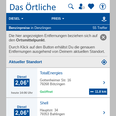
DIESEL
PREIS
Benzinpreise
in Denzlingen
55 Treffer
Die hier angezeigten Entfernungen beziehen sich auf
den
Ortsmittelpunkt
.
Durch Klick auf den Button erhältst Du die genauen
Entfernungen ausgehend von Deinem aktuellen Standort.
Aktueller Standort
TotalEnergies
Diesel
Gottenheimer Str. 16
79268 Bötzingen
11.8 km
heute 14:06 Uhr
Shell
Diesel
Hauptstr. 34
79353 Bahlingen