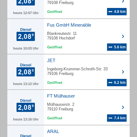
79108 Freiburg
4.8 km
heute 12:57 Uhr
Fus GmbH Mineralöle
Diesel
Blankreutestr. 11
79108 Hochdorf
5.6 km
heute 10:03 Uhr
JET
Diesel
Ingeborg-Krummer-Schroth-Str. 33
79106 Freiburg
6.2 km
heute 13:12 Uhr
FT Mülhauser
Diesel
Mülhauserstr. 2
79110 Freiburg
7.4 km
heute 13:16 Uhr
ARAL
Diesel