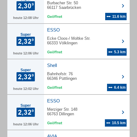
Burbacher Str. 50
66117 Saarbrücken
11.6 km
heute 12:08 Uhr
ESSO
Super
Ecke Cloos-/ Moltke Str.
66333 Völklingen
5.3 km
heute 12:06 Uhr
Shell
Super
Bahnhofstr. 76
66346 Püttlingen
6.4 km
heute 12:02 Uhr
ESSO
Super
Merziger Str. 148
66763 Dillingen
10.5 km
heute 12:06 Uhr
AVIA