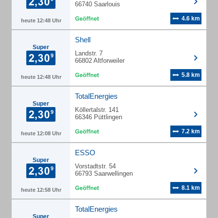
66740 Saarlouis
4.6 km
heute 12:48 Uhr
Shell
Super
Landstr. 7
66802 Altforweiler
5.8 km
heute 12:48 Uhr
TotalEnergies
Super
Köllertalstr. 141
66346 Püttlingen
7.2 km
heute 12:08 Uhr
ESSO
Super
Vorstadtstr. 54
66793 Saarwellingen
8.1 km
heute 12:58 Uhr
TotalEnergies
Super