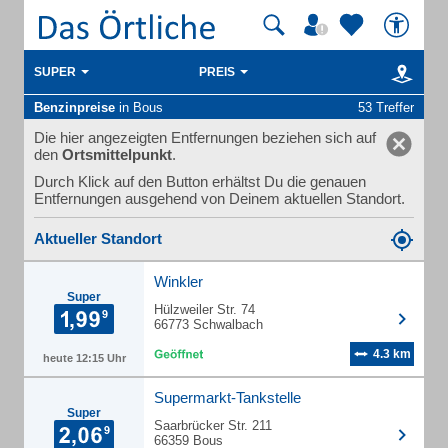
SUPER
PREIS
Benzinpreise
in Bous
53 Treffer
Die hier angezeigten Entfernungen beziehen sich auf
den
Ortsmittelpunkt
.
Durch Klick auf den Button erhältst Du die genauen
Entfernungen ausgehend von Deinem aktuellen Standort.
Aktueller Standort
Winkler
Super
Hülzweiler Str. 74
66773 Schwalbach
4.3 km
heute 12:15 Uhr
Supermarkt-Tankstelle
Super
Saarbrücker Str. 211
66359 Bous