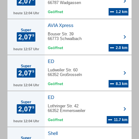
66787 Wadgassen
1.2 km
heute 12:04 Uhr
AVIA Xpress
Super
Bouser Str. 39
66773 Schwalbach
2.0 km
heute 12:57 Uhr
ED
Super
Ludweiler Str. 60
66352 Großrosseln
8.3 km
heute 12:04 Uhr
ED
Super
Lothringer Str. 42
66352 Emmersweiler
11.7 km
heute 12:04 Uhr
Shell
Super