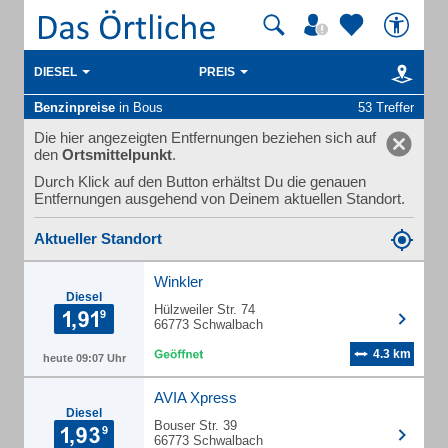
DIESEL
PREIS
Benzinpreise
in Bous
53 Treffer
Die hier angezeigten Entfernungen beziehen sich auf
den
Ortsmittelpunkt
.
Durch Klick auf den Button erhältst Du die genauen
Entfernungen ausgehend von Deinem aktuellen Standort.
Aktueller Standort
Winkler
Diesel
Hülzweiler Str. 74
66773 Schwalbach
4.3 km
heute 09:07 Uhr
AVIA Xpress
Diesel
Bouser Str. 39
66773 Schwalbach