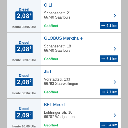
OIL!
Diesel
Schanzenstr. 21
66740 Saarlouis
6.1 km
heute 05:05 Uhr
GLOBUS Markthalle
Diesel
Schanzenstr. 18
66740 Saarlouis
6.1 km
heute 08:07 Uhr
JET
Diesel
Vorstadtstr. 133
66793 Saarwellingen
7.7 km
heute 06:04 Uhr
BFT Mirold
Diesel
Lohtringer Str. 10
66787 Wadgassen
3.4 km
heute 10:09 Uhr