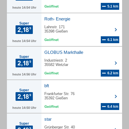
5.1 km
heute 14:54 Uhr
Roth- Energie
Super
Lahnstr. 171
35398 Gießen
6.1 km
heute 14:54 Uhr
GLOBUS Markthalle
Super
Industriestr. 2
35582 Wetzlar
6.2 km
heute 14:56 Uhr
bft
Super
Frankfurter Str. 76
35392 Gießen
6.4 km
heute 14:50 Uhr
star
Super
Grünberger Str. 40