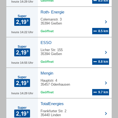
8.0 km
heute 14:29 Uhr
Roth- Energie
Super
Colemanstr. 3
35394 Gießen
8.5 km
heute 14:22 Uhr
ESSO
Super
Licher Str. 155
35394 Gießen
8.8 km
heute 14:55 Uhr
Mengin
Super
Hauptstr. 4
35457 Odenhausen
9.7 km
heute 14:29 Uhr
TotalEnergies
Super
Frankfurter Str. 2
35440 Linden