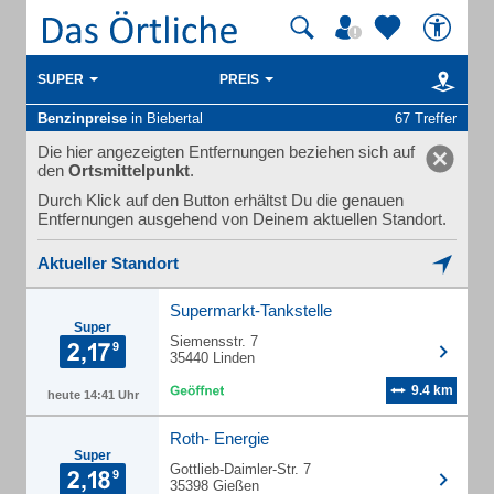
SUPER
PREIS
Benzinpreise
in Biebertal
67 Treffer
Die hier angezeigten Entfernungen beziehen sich auf
den
Ortsmittelpunkt
.
Durch Klick auf den Button erhältst Du die genauen
Entfernungen ausgehend von Deinem aktuellen Standort.
Aktueller Standort
Supermarkt-Tankstelle
Super
Siemensstr. 7
35440 Linden
9.4 km
heute 14:41 Uhr
Roth- Energie
Super
Gottlieb-Daimler-Str. 7
35398 Gießen