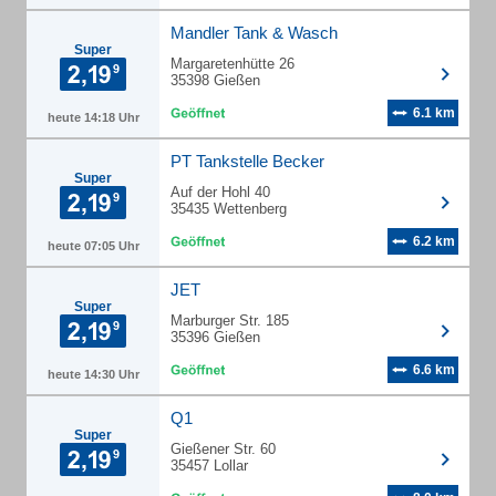
Mandler Tank & Wasch
Super
Margaretenhütte 26
35398 Gießen
6.1 km
heute 14:18 Uhr
PT Tankstelle Becker
Super
Auf der Hohl 40
35435 Wettenberg
6.2 km
heute 07:05 Uhr
JET
Super
Marburger Str. 185
35396 Gießen
6.6 km
heute 14:30 Uhr
Q1
Super
Gießener Str. 60
35457 Lollar