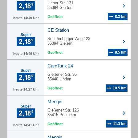
Licher Str. 121
35394 Gießen
8.3 km
heute 14:40 Uhr
CE Station
Super
Schiffenberger Weg 123
35394 Gießen
8.5 km
heute 14:40 Uhr
CardTank 24
Super
Gießener Str. 95
35440 Linden
10.5 km
heute 14:27 Uhr
Mengin
Super
Gießener Str. 126
35415 Pohlheim
11.3 km
heute 14:41 Uhr
Mengin