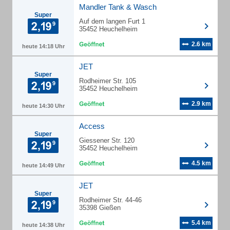
Mandler Tank & Wasch
Super
Auf dem langen Furt 1
35452 Heuchelheim
2.6 km
heute 14:18 Uhr
JET
Super
Rodheimer Str. 105
35452 Heuchelheim
2.9 km
heute 14:30 Uhr
Access
Super
Giessener Str. 120
35452 Heuchelheim
4.5 km
heute 14:49 Uhr
JET
Super
Rodheimer Str. 44-46
35398 Gießen
5.4 km
heute 14:38 Uhr