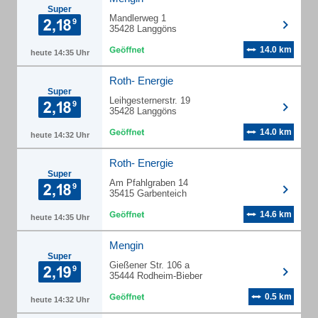
Super
Mandlerweg 1
35428 Langgöns
14.0 km
heute 14:35 Uhr
Roth- Energie
Super
Leihgesternerstr. 19
35428 Langgöns
14.0 km
heute 14:32 Uhr
Roth- Energie
Super
Am Pfahlgraben 14
35415 Garbenteich
14.6 km
heute 14:35 Uhr
Mengin
Super
Gießener Str. 106 a
35444 Rodheim-Bieber
0.5 km
heute 14:32 Uhr