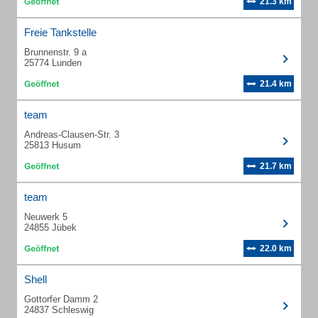
21.3 km
Freie Tankstelle
Brunnenstr. 9 a
25774 Lunden
21.4 km
team
Andreas-Clausen-Str. 3
25813 Husum
21.7 km
team
Neuwerk 5
24855 Jübek
22.0 km
Shell
Gottorfer Damm 2
24837 Schleswig