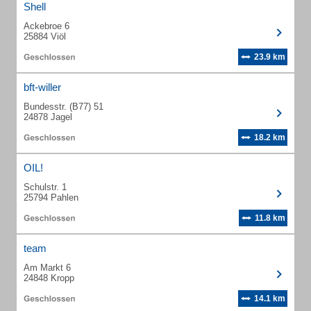
Shell
Ackebroe 6
25884 Viöl
23.9 km
bft-willer
Bundesstr. (B77) 51
24878 Jagel
18.2 km
OIL!
Schulstr. 1
25794 Pahlen
11.8 km
team
Am Markt 6
24848 Kropp
14.1 km