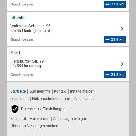
22.8 km
bft-willer
Waldschlößchenstr. 95
25746 Heide (Holstein)
23.8 km
Shell
Flensburger Str. 79
24768 Rendsburg
24.2 km
|
|
|
Startseite
Suchbegriffe
Kontakt
Inhalte melden
|
|
Impressum
Nutzungsbedingungen
Datenschutz
Datenschutz-Einstellungen
|
Facebook - Fan werden
Auf Instagram folgen
Über den Messenger suchen