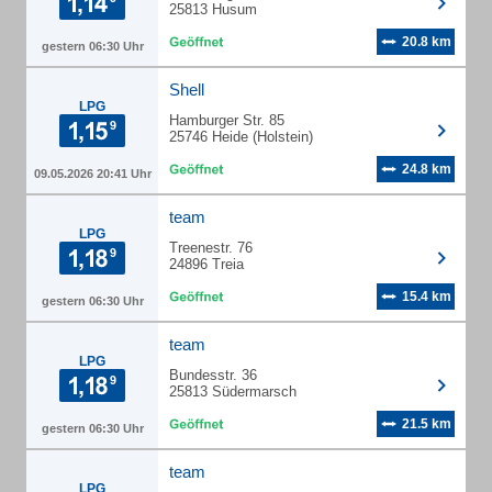
25813 Husum
20.8 km
gestern 06:30 Uhr
Shell
LPG
Hamburger Str. 85
25746 Heide (Holstein)
24.8 km
09.05.2026 20:41 Uhr
team
LPG
Treenestr. 76
24896 Treia
15.4 km
gestern 06:30 Uhr
team
LPG
Bundesstr. 36
25813 Südermarsch
21.5 km
gestern 06:30 Uhr
team
LPG