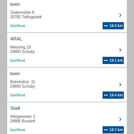
team
Südermühle 9
25782 Tellingstedt
18.5 km
ARAL
Westring 19
24850 Schuby
19.1 km
team
Bahnhofstr. 11
24850 Schuby
19.4 km
Shell
Wittgenstein 2
24866 Busdorf
19.7 km