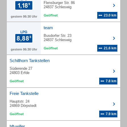
Flensburger Str. 86
24837 Schleswig
23.0 km
gestern 06:30 Uhr
team
LPG
Busdorfer Str. 23
24837 Schleswig
21.6 km
gestern 06:30 Uhr
Schillhorn Tankstellen
Süderende 27
24803 Erfde
7.8 km
Freie Tankstelle
Hauptstr. 24
24869 Dörpstedt
7.9 km
bft-willer