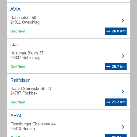
AVIA
Bahnhofstr. 50
24811 Owschlag
20.0 km
star
Husumer Baum 37
24837 Schleswig
20.7 km
Raiffeisen
Harald-Striewski-Str. 11
24787 Fockbek
21.2 km
ARAL
Flensburger Chaussee 44
25813 Husum