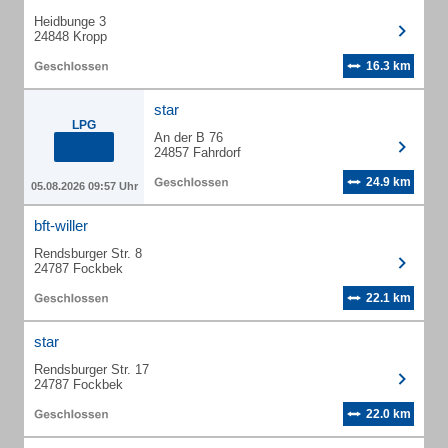
Heidbunge 3
24848 Kropp
16.3 km
star
LPG
An der B 76
24857 Fahrdorf
24.9 km
05.08.2026 09:57 Uhr
bft-willer
Rendsburger Str. 8
24787 Fockbek
22.1 km
star
Rendsburger Str. 17
24787 Fockbek
22.0 km