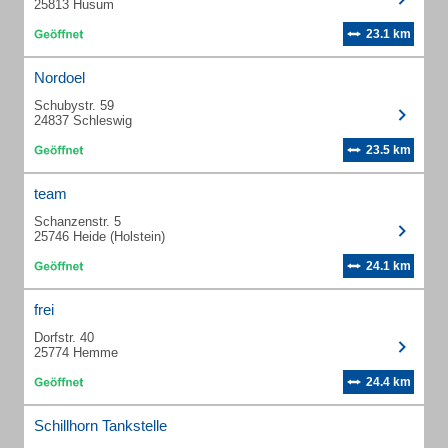
25813 Husum
23.1 km
Nordoel
Schubystr. 59
24837 Schleswig
23.5 km
team
Schanzenstr. 5
25746 Heide (Holstein)
24.1 km
frei
Dorfstr. 40
25774 Hemme
24.4 km
Schillhorn Tankstelle