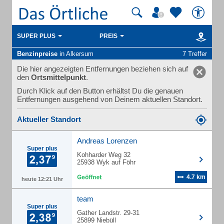
SUPER PLUS
PREIS
Benzinpreise
in Alkersum
7 Treffer
Die hier angezeigten Entfernungen beziehen sich auf
den
Ortsmittelpunkt
.
Durch Klick auf den Button erhältst Du die genauen
Entfernungen ausgehend von Deinem aktuellen Standort.
Aktueller Standort
Andreas Lorenzen
Super plus
Kohharder Weg 32
25938 Wyk auf Föhr
4.7 km
heute 12:21 Uhr
team
Super plus
Gather Landstr. 29-31
25899 Niebüll