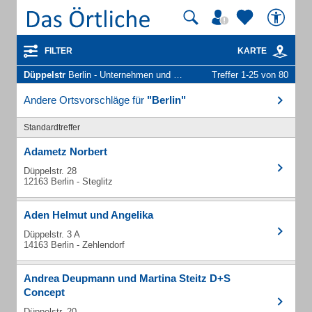
FILTER
KARTE
Düppelstr
Berlin - Unternehmen und Personen
Treffer 1-25 von 80
Andere Ortsvorschläge für
"Berlin"
Standardtreffer
Adametz Norbert
Düppelstr. 28
12163 Berlin - Steglitz
Aden Helmut und Angelika
Düppelstr. 3 A
14163 Berlin - Zehlendorf
Andrea Deupmann und Martina Steitz D+S
Concept
Düppelstr. 20