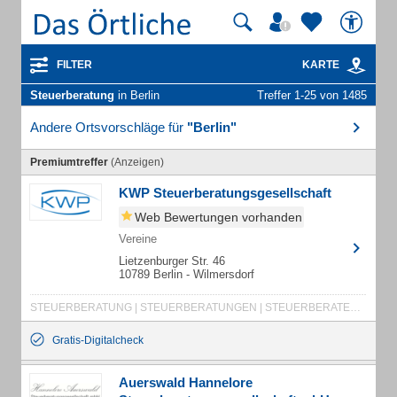
FILTER
KARTE
Steuerberatung
in Berlin
Treffer 1-25 von 1485
Andere Ortsvorschläge für
"Berlin"
Premiumtreffer
(Anzeigen)
KWP Steuerberatungsgesellschaft
Web Bewertungen vorhanden
Vereine
Lietzenburger Str. 46
10789 Berlin - Wilmersdorf
STEUERBERATUNG | STEUERBERATUNGEN | STEUERBERATER | STEUERBERATERIN | JAHRESABSCHLUSS | JAHRESABSCHLÜSSE | KONZERNABSCHLUSS | KONZERNABSCHLÜSSE | BILANZ | BILANZEN | GEWINN- UND VERLUSTRECHNUNG (GUV) | EINNAHME-ÜBERSCHUSS-RECHNUNG (EÜR) | STEUERERKLÄRUNG | STEUERERKLÄRUNGEN | EINKOMMENSTEUER | KÖRPERSCHAFTSTEUER | GEWERBESTEUER | UMSATZSTEUER | ERBSCHAFTSTEUER | GRUNDERWERBSTEUER | GRUNDSTEUER | BETRIEBSPRÜFUNG | BETRIEBSPRÜFUNGEN | EINKOMMENSTEUERERKLÄRUNG | EINKOMMENSTEUERERKLÄRUNGEN
Gratis-Digitalcheck
Auerswald Hannelore