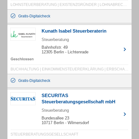
LOHNSTEUERBERATUNG | EXISTENZGRÜNDER | LOHNABRECHNUNG | ERBSCHAFTSSTEUERBERATUNG | FINANZBUCHHALTUNG | JAHRESABSCHLÜSSE | EINKOMMENSSTEUERERKLÄRUNG | RENTENBESTEUERUNG | RECHTSFORMBERATUNG | LOHNSTEUERJAHRESAUSGLEICH | ARBEITNEHMERBESTEUERUNG | GEWINNERMITTLUNG | BILANZEN | GEHALTSABRECHNUNGEN | ANLAGENBUCHHALTUNG | SPEZIALBUCHFÜHRUNGEN | UMSATZSTEUERVORANMELDUNGEN | GESCHÄFTSANALYSEN | KOSTENSTELLENAUSWERTUNGEN | EINNAHME-ÜBERSCHUSSRECHNUNGEN | UMSATZSTEUERERKLÄRUNGEN | GEWERBESTEUERERKLÄRUNGEN
Gratis-Digitalcheck
Kunath Isabel Steuerberaterin
Steuerberatung
Bahnhofstr. 49
12305 Berlin - Lichtenrade
BUCHHALTUNG | EINKOMMENSTEUERERKLÄRUNG | ERBSCHAFTSSTEUER | GESCHÄFTSGRÜNDUNG | JAHRESABSCHLÜSSE | LÖHNE | STEUERBERATUNG | STEUERERKLÄRUNG
Gratis-Digitalcheck
SECURITAS
Steuerberatungsgesellschaft mbH
Steuerberatung
Bundesallee 23
10717 Berlin - Wilmersdorf
STEUERBERATUNGSGESELLSCHAFT