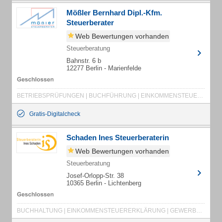
Mößler Bernhard Dipl.-Kfm.
Steuerberater
Web Bewertungen vorhanden
Steuerberatung
Bahnstr. 6 b
12277 Berlin - Marienfelde
BETRIEBSPRÜFUNGEN | BUCHFÜHRUNG | EINKOMMENSTEUER | EINZELUNTERNEHMEN | ERBSCHAFTSTEUER | EXISTENZGRÜNDUNG | FINANZBUCHHALTUNG | GEHALTSABRECHNUNG | GEWERBESTEUER | JAHRESABSCHLUSS | JAHRESABSCHLUSS | KÖRPERSCHAFTSTEUER | LOHNABRECHNUNG | STEUERERKLÄRUNG | UMSATZSTEUER | BAULOHNBUCHHALTUNG | BETRIEBLICHE STEUERERKLÄRUNG | BETRIEBSBUCHHALTUNG | BILANZBUCHFÜHRUNG
Gratis-Digitalcheck
Schaden Ines Steuerberaterin
Web Bewertungen vorhanden
Steuerberatung
Josef-Orlopp-Str. 38
10365 Berlin - Lichtenberg
BUCHHALTUNG | EINKOMMENSTEUERERKLÄRUNG | GEWERBESTEUERERKLÄRUNG | JAHRESABSCHLÜSSE | KÖRPERSCHAFTSTEUERERKLÄRUNG | LOHNABRECHNUNG | STEUERBERATUNG | STEUERERKLÄRUNG | UMSATZSTEUERERKLÄRUNG