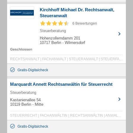
Kirchhoff Michael Dr. Rechtsanwalt,
Steueranwalt
6 Bewertungen
Steuerberatung
Hohenzollerndamm 201
10717 Berlin - Wilmersdorf
RECHTSANWALT | FACHANWALT | STEUERANWALT | STEUERFACHANWALT | STEUERBERATUNG | STEUERSTRAFVERFAHREN | STRAFVERFAHREN | GESELLSCHAFTSRECHT | HANDELSRECHT | STEUERRECHT | GMBH | AG | UG | UNTERNEHMERGESELLSCHAFT | HOLDING | AKTIENGESELLSCHAFT | OHG | GBR | VEREIN | BETRIEBSWIRTSCHAFTLICHE BERATUNG | GRÜNDUNGSBERATUNG | UMWANDLUNGSBERATUNG | NACHFOLGEBERATUNG | FINANZBUCHHALTUNG | LOHNBUCHHALTUNG | JAHRESABSCHLÜSSE | IMMOBILIENFONDS | EINKOMMENSTEUER | BILANZEN | JAHRESABSCHLUSS | BUNDESANZEIGER | BUCHFÜHRUNG
Gratis-Digitalcheck
Marquardt Annett Rechtsanwältin für Steuerrecht
Steuerberatung
Kastanienallee 54
10119 Berlin - Mitte
STEUERRECHT | FACHANWÄLTIN | RECHTSANWÄLTIN | ANWALT | FACHANWÄLTIN FÜR STEUERRECHT
Gratis-Digitalcheck