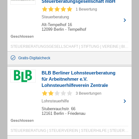
Steuerberatungsgesellschaft mbH
1 Bewertung
Steuerberatung
Alt-Tempelhof 16
12099 Berlin - Tempelhof
STEUERBERATUNGSGESELLSCHAFT | STIFTUNG | VEREINE | BILANZEN | UNTERNEHMENSGRÜNDUNG | INSOLVENZEN | EXISTENZGRÜNDUNG | BUCHFÜHRUNG | UNTERNEHMENSBERATUNG | STEUERBERATUNG | LOHNABRECHNUNG | PFLEGEDIENSTE | KÜNSTLER
Gratis-Digitalcheck
BLB Berliner Lohnsteuerberatung
für Arbeitnehmer e.V.
Lohnsteuerhilfeverein Zentrale
3 Bewertungen
Lohnsteuerhilfe
Stubenrauchstr. 66
12161 Berlin - Friedenau
STEUERBERATUNG | STEUERVEREIN | STEUERHILFE | STEUER | STEUERBESCHEID | LOHNSTEUER | LOHNSTEUERHILFE | LOHNSTEUERHILFEVEREIN | LOHNSTEUERBERATUNG | LOHNSTEUERBERATER | LOHNSTEUERSACHE | EINKOMMENSSTEUER | EINKOMMENSSTEUERERKLÄRUNG | LOHNSTEUERJAHRESAUSGLEICH | STEUERSACHE | STEUERERKLÄRUNG | STEUERAUSGLEICH | JAHRESAUSGLEICH | STEUERZAHLER | FINANZAMT | VERANLAGUNG