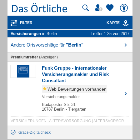
FILTER
KARTE
Versicherungen
in Berlin
Treffer 1-25 von 2617
Andere Ortsvorschläge für
"Berlin"
Premiumtreffer
(Anzeigen)
Funk Gruppe - Internationaler
Versicherungsmakler und Risk
Consultant
Web Bewertungen vorhanden
Versicherungsmakler
Budapester Str. 31
10787 Berlin - Tiergarten
VERSICHERUNGEN | ALTERSVORSORGUNG | ALTERSVORSORGE | ZEITWERTKONTEN | KRANKENVERSICHERUNG | BAV | FREIE BERUFE | VERBÄNDE | GESUNDHEITSWESEN | MEDIZINISCHE EINRICHTUNGEN | RISIKOMANAGEMENT | CYBER RISK | SCHADENBEARBEITUNG | KUNSTVERSICHERUNG | RECHTSSCHUTZ-VERSICHERUNG | VERMÖGENSSCHADEN-HAFTPFLICHTVERSICHERUNG | HAFTPFLICHTVERSICHERUNG | UNFALLVERSICHERUNG | AUSSCHREIBUNGEN | FLOTTENMANAGEMENT | KREDITVERSICHERUNG | DECKUNGSKONZEPTE | CONSULTING | RISIKOBERATUNG | RISIKOANALYSE | FUNK
Gratis-Digitalcheck