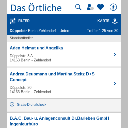
FILTER
KARTE
Düppelstr
Berlin Zehlendorf - Unternehmen und Personen
Treffer 1-25 von 30
Standardtreffer
Aden Helmut und Angelika
Düppelstr. 3 A
14163 Berlin - Zehlendorf
Andrea Deupmann und Martina Steitz D+S
Concept
Düppelstr. 20
14163 Berlin - Zehlendorf
Gratis-Digitalcheck
B.A.C. Bau- u. Anlagenconsult Dr.Barleben GmbH
Ingenieurbüro