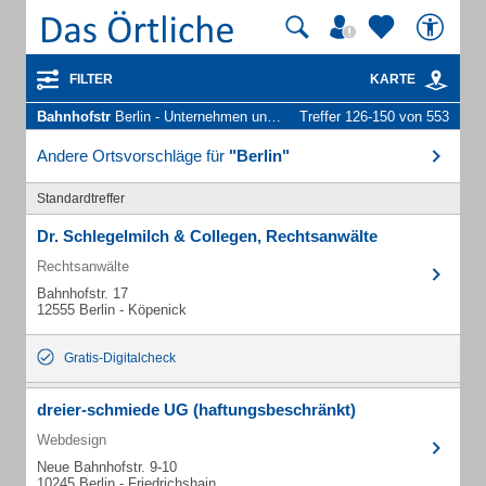
FILTER
KARTE
Bahnhofstr
Berlin - Unternehmen und Personen
Treffer 126-150 von 553
Andere Ortsvorschläge für
"Berlin"
Standardtreffer
Dr. Schlegelmilch & Collegen, Rechtsanwälte
Rechtsanwälte
Bahnhofstr. 17
12555 Berlin - Köpenick
Gratis-Digitalcheck
dreier-schmiede UG (haftungsbeschränkt)
Webdesign
Neue Bahnhofstr. 9-10
10245 Berlin - Friedrichshain