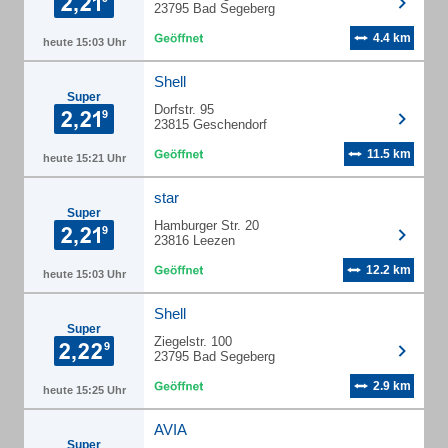
23795 Bad Segeberg
4.4 km
heute 15:03 Uhr
Shell
Super
Dorfstr. 95
23815 Geschendorf
11.5 km
heute 15:21 Uhr
star
Super
Hamburger Str. 20
23816 Leezen
12.2 km
heute 15:03 Uhr
Shell
Super
Ziegelstr. 100
23795 Bad Segeberg
2.9 km
heute 15:25 Uhr
AVIA
Super