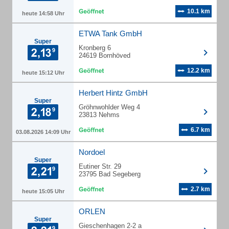
10.1 km
heute 14:58 Uhr
ETWA Tank GmbH
Super
Kronberg 6
24619 Bornhöved
12.2 km
heute 15:12 Uhr
Herbert Hintz GmbH
Super
Gröhnwohlder Weg 4
23813 Nehms
6.7 km
03.08.2026 14:09 Uhr
Nordoel
Super
Eutiner Str. 29
23795 Bad Segeberg
2.7 km
heute 15:05 Uhr
ORLEN
Super
Gieschenhagen 2-2 a