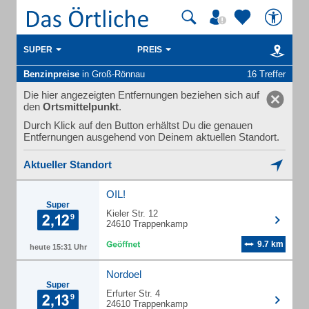
SUPER
PREIS
Benzinpreise
in Groß-Rönnau
16 Treffer
Die hier angezeigten Entfernungen beziehen sich auf
den
Ortsmittelpunkt
.
Durch Klick auf den Button erhältst Du die genauen
Entfernungen ausgehend von Deinem aktuellen Standort.
Aktueller Standort
OIL!
Super
Kieler Str. 12
24610 Trappenkamp
9.7 km
heute 15:31 Uhr
Nordoel
Super
Erfurter Str. 4
24610 Trappenkamp