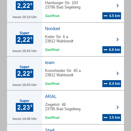
Hamburger Str. 103
23795 Bad Segeberg
4.5 km
heute 15:14 Uhr
Nordoel
Super
Kieler Str. 6 a
23812 Wahlstedt
6.6 km
heute 15:01 Uhr
team
Super
Kronsheider Str. 45 a
23812 Wahlstedt
8.4 km
heute 15:03 Uhr
ARAL
Super
Ziegelstr. 46
23795 Bad Segeberg
3.5 km
heute 14:46 Uhr
Shell