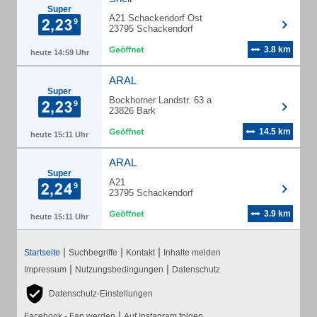
Super
A21 Schackendorf Ost
23795 Schackendorf
3.8 km
heute 14:59 Uhr
ARAL
Super
Bockhorner Landstr. 63 a
23826 Bark
14.5 km
heute 15:11 Uhr
ARAL
Super
A21
23795 Schackendorf
3.9 km
heute 15:11 Uhr
|
|
|
Startseite
Suchbegriffe
Kontakt
Inhalte melden
|
|
Impressum
Nutzungsbedingungen
Datenschutz
Datenschutz-Einstellungen
|
Facebook - Fan werden
Auf Instagram folgen