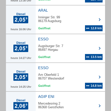
heute 13:38 Uhr
ARAL
Diesel
Inninger Str. 99
86179 Augsburg
12.8 km
heute 16:06 Uhr
ESSO
Diesel
Augsburger Str. 7
86497 Horgau
13.5 km
heute 14:27 Uhr
ESSO
Diesel
Am Oberfeld 1
86707 Westendorf
14.8 km
heute 14:25 Uhr
AGIP ENI
Diesel
Mercedesring 2
86368 Gersthofen