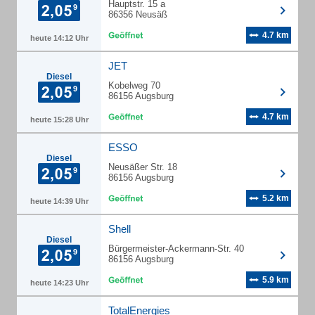
Hauptstr. 15 a
86356 Neusäß
4.7 km
heute 14:12 Uhr
JET
Diesel
Kobelweg 70
86156 Augsburg
4.7 km
heute 15:28 Uhr
ESSO
Diesel
Neusäßer Str. 18
86156 Augsburg
5.2 km
heute 14:39 Uhr
Shell
Diesel
Bürgermeister-Ackermann-Str. 40
86156 Augsburg
5.9 km
heute 14:23 Uhr
TotalEnergies