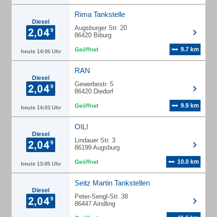
Rima Tankstelle
Diesel
Augsburger Str. 20
86420 Biburg
9.7 km
heute 14:05 Uhr
RAN
Diesel
Gewerbestr. 5
86420 Diedorf
9.9 km
heute 14:03 Uhr
OIL!
Diesel
Lindauer Str. 3
86199 Augsburg
10.0 km
heute 13:05 Uhr
Seitz Martin Tankstellen
Diesel
Peter-Sengl-Str. 38
86447 Aindling