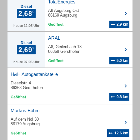
TotalEnergies
Diesel
A8 Augsburg Ost
86169 Augsburg
2.9 km
heute 12:05 Uhr
ARAL
Diesel
A8, Geilenbach 13
86368 Gersthofen
5.0 km
heute 07:06 Uhr
H&H Autogastankstelle
Dieselstr. 4
86368 Gersthofen
0.8 km
Markus Böhm
Auf dem Nol 30
86179 Augsburg
12.6 km