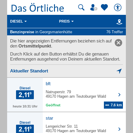
DIESEL
PREIS
Benzinpreise
in Georgsmarienhütte
76 Treffer
Die hier angezeigten Entfernungen beziehen sich auf
den
Ortsmittelpunkt
.
Durch Klick auf den Button erhältst Du die genauen
Entfernungen ausgehend von Deinem aktuellen Standort.
Aktueller Standort
bft
Diesel
Natruperstr. 79
49170 Hagen am Teutoburger Wald
7.6 km
heute 10:31 Uhr
star
Diesel
Lengericher Str. 11
49170 Hagen am Teutoburger Wald