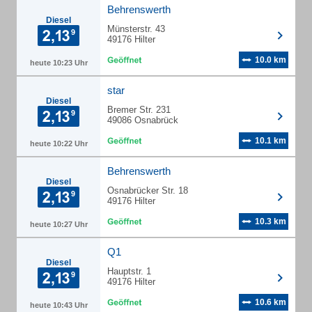
Behrenswerth
Diesel
Münsterstr. 43
49176 Hilter
10.0 km
heute 10:23 Uhr
star
Diesel
Bremer Str. 231
49086 Osnabrück
10.1 km
heute 10:22 Uhr
Behrenswerth
Diesel
Osnabrücker Str. 18
49176 Hilter
10.3 km
heute 10:27 Uhr
Q1
Diesel
Hauptstr. 1
49176 Hilter
10.6 km
heute 10:43 Uhr