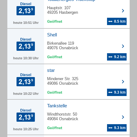
Diesel
Hauptstr. 107
49205 Hasbergen
8.5 km
heute 10:51 Uhr
Shell
Diesel
Birkenallee 119
49076 Osnabrück
9.2 km
heute 10:30 Uhr
star
Diesel
Mindener Str. 325
49086 Osnabrück
9.3 km
heute 10:22 Uhr
Tankstelle
Diesel
Windthorststr. 50
49084 Osnabrück
9.3 km
heute 10:25 Uhr