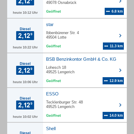
49078 Osnabrück
6.8 km
heute 10:12 Uhr
star
Diesel
Ibbenbürener Str. 4
49504 Lotte
11.3 km
heute 10:22 Uhr
BSB Benzinkontor GmbH & Co. KG
Diesel
Lohesch 18
49525 Lengerich
12.9 km
heute 10:06 Uhr
ESSO
Diesel
Tecklenburger Str. 48
49525 Lengerich
14.0 km
heute 10:02 Uhr
Shell
Diesel