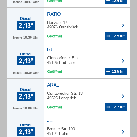
12.4 km
heute 10:47 Uhr
RATIO
Diesel
Benzstr. 17
49076 Osnabrück
12.5 km
heute 10:30 Uhr
bft
Diesel
Glandorferstr. 5 a
49196 Bad Laer
12.5 km
heute 10:39 Uhr
ARAL
Diesel
Osnabrücker Str. 13
49525 Lengerich
12.7 km
heute 10:06 Uhr
JET
Diesel
Bremer Str. 100
49191 Belm