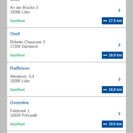
An der Brücke 3
19386 Lübz
17.5 km
Shell
Röbeler Chaussee 3
17209 Dambeck
18.0 km
Raiffeisen
Werderstr. 3-4
19386 Lübz
18.8 km
Greenline
Feldmark 1
16928 Pritzwalk
19.5 km