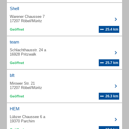
Shell
Warener Chaussee 7
17207 Röbel/Müritz
25.4 km
team
Schlachthausstr. 24 a
16928 Pritzwalk
25.7 km
bft
Mirower Str. 21
17207 Röbel/Müritz
26.3 km
HEM
Lübzer Chaussee 6 a
19370 Parchim