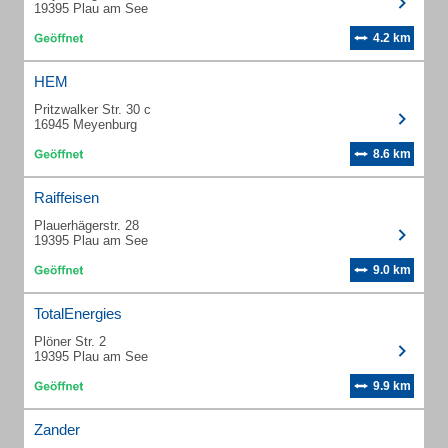
19395 Plau am See
4.2 km
HEM
Pritzwalker Str. 30 c
16945 Meyenburg
8.6 km
Raiffeisen
Plauerhägerstr. 28
19395 Plau am See
9.0 km
TotalEnergies
Plöner Str. 2
19395 Plau am See
9.9 km
Zander