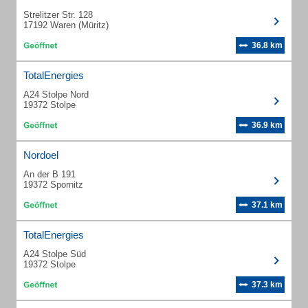
Strelitzer Str. 128
17192 Waren (Müritz)
36.8 km
TotalEnergies
A24 Stolpe Nord
19372 Stolpe
36.9 km
Nordoel
An der B 191
19372 Spornitz
37.1 km
TotalEnergies
A24 Stolpe Süd
19372 Stolpe
37.3 km