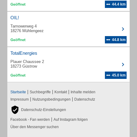
44.4 km
OIL!
Tarnowerweg 4
18276 Mühlengeez
44.8 km
TotalEnergies
Plauer Chaussee 2
18273 Güstrow
45.0 km
|
|
|
Startseite
Suchbegriffe
Kontakt
Inhalte melden
|
|
Impressum
Nutzungsbedingungen
Datenschutz
Datenschutz-Einstellungen
|
Facebook - Fan werden
Auf Instagram folgen
Über den Messenger suchen