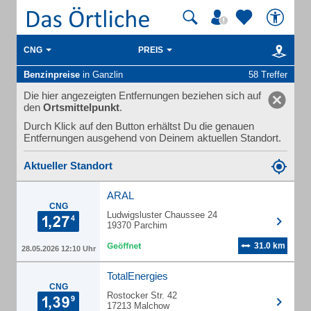
CNG
PREIS
Benzinpreise
in Ganzlin
58 Treffer
Die hier angezeigten Entfernungen beziehen sich auf
den
Ortsmittelpunkt
.
Durch Klick auf den Button erhältst Du die genauen
Entfernungen ausgehend von Deinem aktuellen Standort.
Aktueller Standort
ARAL
CNG
Ludwigsluster Chaussee 24
19370 Parchim
31.0 km
28.05.2026 12:10 Uhr
TotalEnergies
CNG
Rostocker Str. 42
17213 Malchow