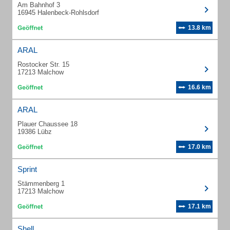
Am Bahnhof 3
16945 Halenbeck-Rohlsdorf
13.8 km
ARAL
Rostocker Str. 15
17213 Malchow
16.6 km
ARAL
Plauer Chaussee 18
19386 Lübz
17.0 km
Sprint
Stämmenberg 1
17213 Malchow
17.1 km
Shell