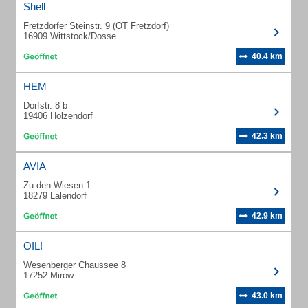
Shell
Fretzdorfer Steinstr. 9 (OT Fretzdorf)
16909 Wittstock/Dosse
40.4 km
HEM
Dorfstr. 8 b
19406 Holzendorf
42.3 km
AVIA
Zu den Wiesen 1
18279 Lalendorf
42.9 km
OIL!
Wesenberger Chaussee 8
17252 Mirow
43.0 km