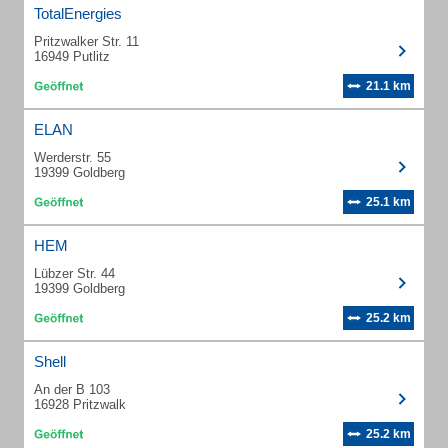
TotalEnergies
Pritzwalker Str. 11
16949 Putlitz
21.1 km
ELAN
Werderstr. 55
19399 Goldberg
25.1 km
HEM
Lübzer Str. 44
19399 Goldberg
25.2 km
Shell
An der B 103
16928 Pritzwalk
25.2 km