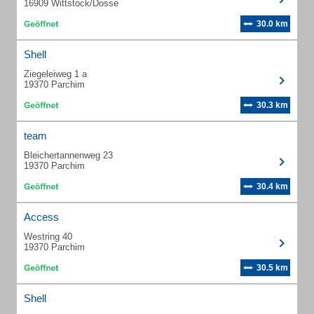
16909 Wittstock/Dosse
30.0 km
Shell
Ziegeleiweg 1 a
19370 Parchim
30.3 km
team
Bleichertannenweg 23
19370 Parchim
30.4 km
Access
Westring 40
19370 Parchim
30.5 km
Shell