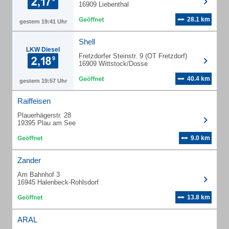
16909 Liebenthal
28.1 km
gestern 19:41 Uhr
Shell
LKW Diesel
Fretzdorfer Steinstr. 9 (OT Fretzdorf)
16909 Wittstock/Dosse
40.4 km
gestern 19:57 Uhr
Raiffeisen
Plauerhägerstr. 28
19395 Plau am See
9.0 km
Zander
Am Bahnhof 3
16945 Halenbeck-Rohlsdorf
13.8 km
ARAL