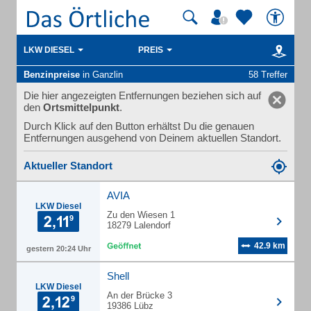
LKW DIESEL
PREIS
Benzinpreise
in Ganzlin
58 Treffer
Die hier angezeigten Entfernungen beziehen sich auf
den
Ortsmittelpunkt
.
Durch Klick auf den Button erhältst Du die genauen
Entfernungen ausgehend von Deinem aktuellen Standort.
Aktueller Standort
AVIA
LKW Diesel
Zu den Wiesen 1
18279 Lalendorf
42.9 km
gestern 20:24 Uhr
Shell
LKW Diesel
An der Brücke 3
19386 Lübz