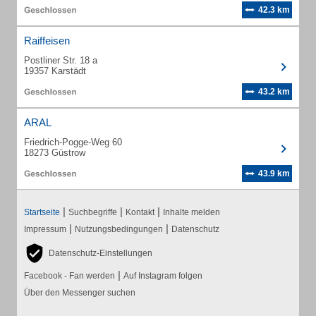
42.3 km
Raiffeisen
Postliner Str. 18 a
19357 Karstädt
43.2 km
ARAL
Friedrich-Pogge-Weg 60
18273 Güstrow
43.9 km
|
|
|
Startseite
Suchbegriffe
Kontakt
Inhalte melden
|
|
Impressum
Nutzungsbedingungen
Datenschutz
Datenschutz-Einstellungen
|
Facebook - Fan werden
Auf Instagram folgen
Über den Messenger suchen