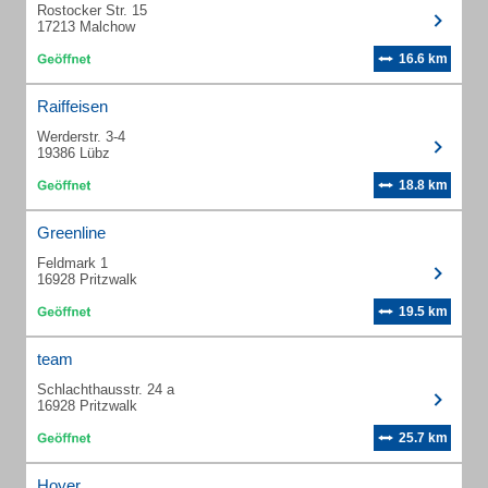
Rostocker Str. 15
17213 Malchow
16.6 km
Raiffeisen
Werderstr. 3-4
19386 Lübz
18.8 km
Greenline
Feldmark 1
16928 Pritzwalk
19.5 km
team
Schlachthausstr. 24 a
16928 Pritzwalk
25.7 km
Hoyer