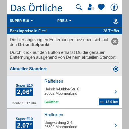
SUPER E10
PREIS
Benzinpreise
in Firrel
28 Treffer
Die hier angezeigten Entfernungen beziehen sich auf
den
Ortsmittelpunkt
.
Durch Klick auf den Button erhältst Du die genauen
Entfernungen ausgehend von Deinem aktuellen Standort.
Aktueller Standort
Raiffeisen
Super E10
Heinrich-Lübke-Str. 6
26802 Moormerland
13.0 km
heute 19:17 Uhr
Raiffeisen
Super E10
Borgwardring 2-4
26802 Moormerland