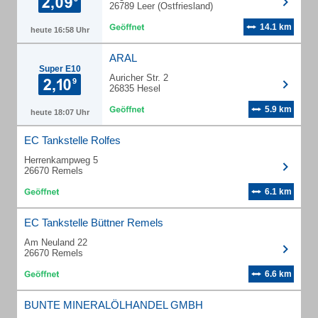
26789 Leer (Ostfriesland)
14.1 km
heute 16:58 Uhr
ARAL
Super E10
Auricher Str. 2
26835 Hesel
5.9 km
heute 18:07 Uhr
EC Tankstelle Rolfes
Herrenkampweg 5
26670 Remels
6.1 km
EC Tankstelle Büttner Remels
Am Neuland 22
26670 Remels
6.6 km
BUNTE MINERALÖLHANDEL GMBH