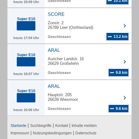
10.1 km
heute 18:09 Uhr
SCORE
Super E10
Zoostr. 2
26789 Leer (Ostfriesland)
13.2 km
heute 17:04 Uhr
ARAL
Super E10
Auricher Landstr. 16
26629 Großefehn
9.8 km
heute 18:07 Uhr
ARAL
Super E10
Hauptstr. 205
26639 Wiesmoor
9.6 km
heute 16:06 Uhr
|
|
|
Startseite
Suchbegriffe
Kontakt
Inhalte melden
|
|
Impressum
Nutzungsbedingungen
Datenschutz