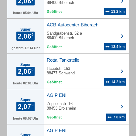
88400 Biberach
13.2 km
heute 05:04 Uhr
ACB-Autocenter-Biberach
Super
Sandgrabenstr. 52 a
88400 Biberach
13.4 km
gestern 13:14 Uhr
Rottal Tankstelle
Super
Hauptstr. 163
88477 Schwendi
14.2 km
heute 02:01 Uhr
AGIP ENI
Super
Zeppelinstr. 16
88453 Erolzheim
7.8 km
heute 08:07 Uhr
AGIP ENI
Super