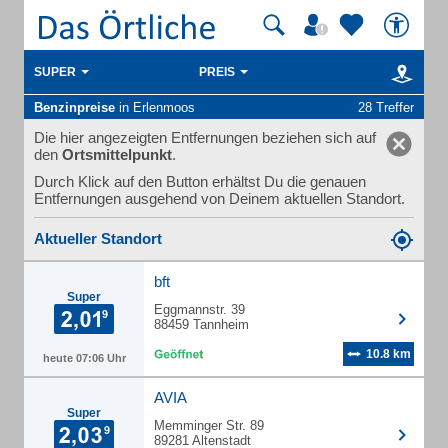
SUPER
PREIS
Benzinpreise
in Erlenmoos
28 Treffer
Die hier angezeigten Entfernungen beziehen sich auf
den
Ortsmittelpunkt
.
Durch Klick auf den Button erhältst Du die genauen
Entfernungen ausgehend von Deinem aktuellen Standort.
Aktueller Standort
bft
Super
Eggmannstr. 39
88459 Tannheim
10.8 km
heute 07:06 Uhr
AVIA
Super
Memminger Str. 89
89281 Altenstadt