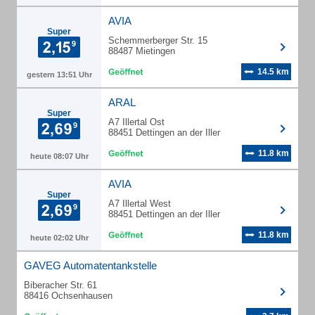
AVIA
Super
Schemmerberger Str. 15
88487 Mietingen
14.5 km
gestern 13:51 Uhr
ARAL
Super
A7 Illertal Ost
88451 Dettingen an der Iller
11.8 km
heute 08:07 Uhr
AVIA
Super
A7 Illertal West
88451 Dettingen an der Iller
11.8 km
heute 02:02 Uhr
GAVEG Automatentankstelle
Biberacher Str. 61
88416 Ochsenhausen