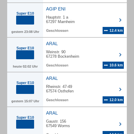
AGIP ENI
Super E10
Hauptstr. 1 a
67297 Marnheim
12.4 km
gestern 23:08 Uhr
ARAL
Super E10
Weinstr. 90
67278 Bockenheim
10.6 km
heute 02:02 Uhr
ARAL
Super E10
Rheinstr. 47-49
67574 Osthofen
12.0 km
gestern 15:07 Uhr
ARAL
Super E10
Gaustr. 156
67549 Worms