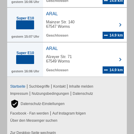
14.6 km
gestern 16:06 Uhr
ARAL
Super E10
Mainzer Str. 140
67547 Worms
14.9 km
gestern 15:07 Uhr
ARAL
Super E10
Alzeyer Str. 71
67549 Worms
14.9 km
gestern 16:06 Uhr
|
|
|
Startseite
Suchbegriffe
Kontakt
Inhalte melden
|
|
Impressum
Nutzungsbedingungen
Datenschutz
Datenschutz-Einstellungen
|
Facebook - Fan werden
Auf Instagram folgen
Über den Messenger suchen
Zur Desktop-Seite wechseln