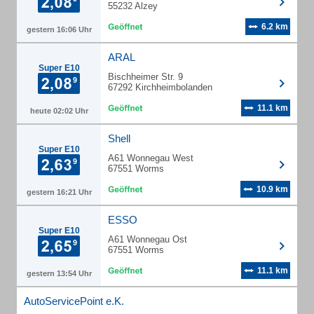
55232 Alzey
6.2 km
gestern 16:06 Uhr
ARAL
Super E10
Bischheimer Str. 9
67292 Kirchheimbolanden
11.1 km
heute 02:02 Uhr
Shell
Super E10
A61 Wonnegau West
67551 Worms
10.9 km
gestern 16:21 Uhr
ESSO
Super E10
A61 Wonnegau Ost
67551 Worms
11.1 km
gestern 13:54 Uhr
AutoServicePoint e.K.