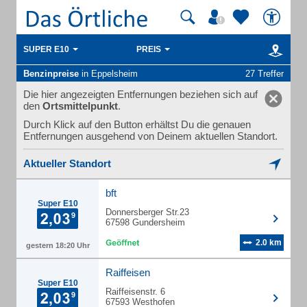
SUPER E10
PREIS
Benzinpreise
in Eppelsheim
27 Treffer
Die hier angezeigten Entfernungen beziehen sich auf
den
Ortsmittelpunkt
.
Durch Klick auf den Button erhältst Du die genauen
Entfernungen ausgehend von Deinem aktuellen Standort.
Aktueller Standort
bft
Super E10
Donnersberger Str.23
67598 Gundersheim
2.0 km
gestern 18:20 Uhr
Raiffeisen
Super E10
Raiffeisenstr. 6
67593 Westhofen